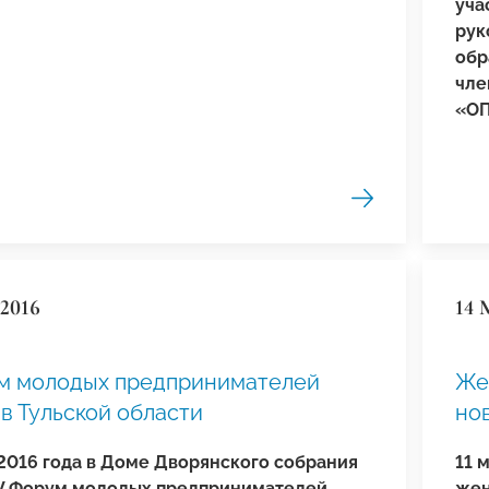
уча
рук
обр
чле
«ОП
 2016
14 
ум молодых предпринимателей
Же
в Тульской области
но
 2016 года в Доме Дворянского собрания
11 
V Форум молодых предпринимателей
жен