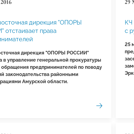
 2016
29 
восточная дирекция "ОПОРЫ
КЧ
 отстаивает права
с 
инимателей
25 
пре
сточная дирекция "ОПОРЫ РОССИИ"
зас
а в управление
генеральной прокуратуры
зам
обращения предпринимателей по поводу
Эрк
й законодательства районными
рациями Амурской области.