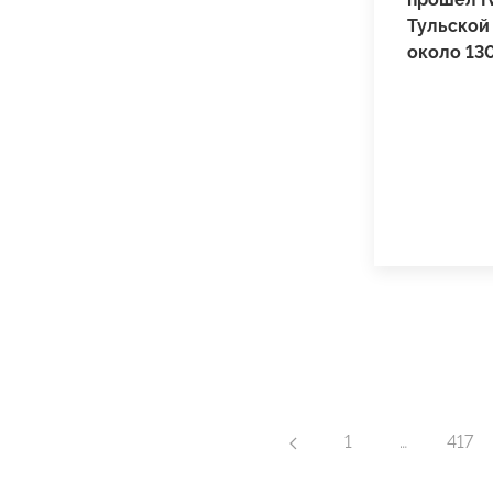
Тульской 
около 13
1
…
417