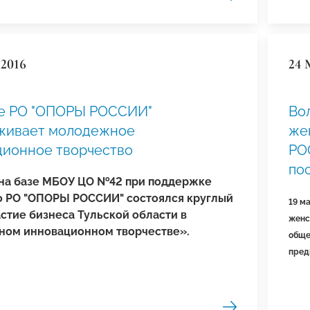
 2016
24 
ое РО "ОПОРЫ РОССИИ"
Во
живает молодежное
же
ционное творчество
РО
пос
 на базе МБОУ ЦО №42 при поддержке
о РО "ОПОРЫ РОССИИ" состоялся круглый
19 м
астие бизнеса Тульской области в
женс
ом инновационном творчестве».
обще
пред