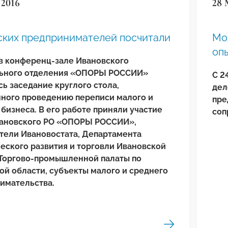
 2016
28 
ских предпринимателей посчитали
Мо
оп
 в конференц-зале Ивановского
ьного отделения «ОПОРЫ РОССИИ»
С 2
ь заседание круглого стола,
дел
ного проведению переписи малого и
пре
бизнеса. В его работе приняли участие
соп
ановского РО «ОПОРЫ РОССИИ»,
тели Ивановостата, Департамента
еского развития и торговли Ивановской
 Торгово-промышленной палаты по
ой области, субъекты малого и среднего
имательства.