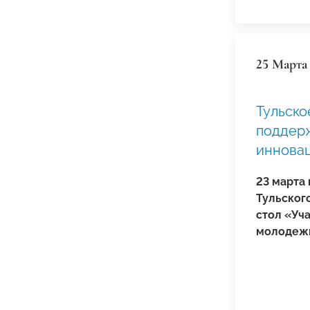
25 Марта
Тульск
поддер
иннова
23 марта
Тульског
стол «Уч
молодежн