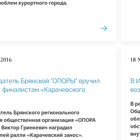
роблем курортного города.
 2016
18 
атель Брянской "ОПОРЫ" вручил
В И
 финалистам «Карачевского
во
В р
Общ
тель Брянского регионального
обл
я общественная организация «ОПОРА
обс
Виктор Гринкевич наградил
вну
лей ралли «Карачевский занос».