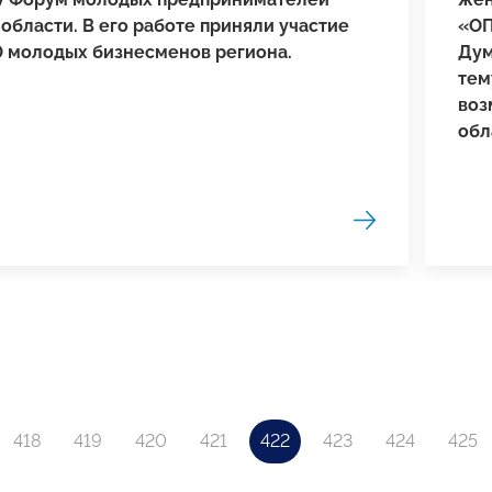
области. В его работе приняли участие
«ОП
0 молодых бизнесменов региона.
Дум
тем
воз
обл
418
419
420
421
422
423
424
425