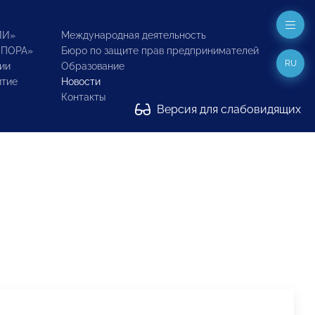
ИИ»
Международная деятельность
ОПОРА»
Бюро по защите прав предпринимателей
RU
ии
Образование
итие
Новости
Контакты
Версия для слабовидящих