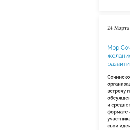
24 Марта
Мэр Со
желание
развити
Сочинско
организа
встречу 
обсужден
и среднег
формате 
участник
свои иде