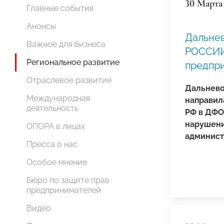
30 Марта
Главные события
Анонсы
Дальне
Важное для бизнеса
РОССИИ"
Региональное развитие
предпр
Отраслевое развитие
Дальнево
Международная
направил
деятельность
РФ в ДФО
нарушени
ОПОРА в лицах
админист
Пресса о нас
Особое мнение
Бюро по защите прав
предпринимателей
Видео