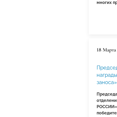
многих п
18 Марта
Председ
награды
заноса»
Председа
отделени
РОССИИ» 
победите