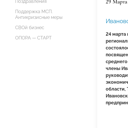
29 Марта
Поздравления
Поддержка МСП.
Антикризисные меры
Иванов
СВОй бизнес
24 марта
ОПОРА — СТАРТ
регионал
состоялос
посвящен
среднего 
члены Ив
руководи
экономич
области,
Ивановск
предприн