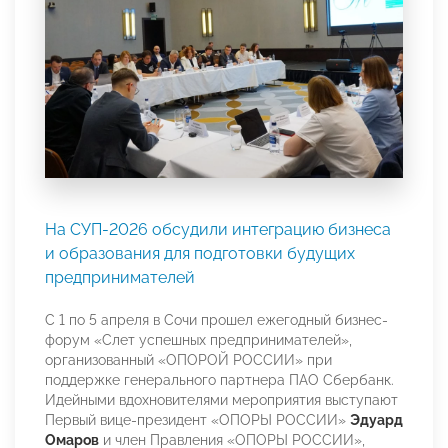
На СУП-2026 обсудили интеграцию бизнеса
и образования для подготовки будущих
предпринимателей
С 1 по 5 апреля в Сочи прошел ежегодный бизнес-
форум «Слет успешных предпринимателей»,
организованный «ОПОРОЙ РОССИИ» при
поддержке генерального партнера ПАО Сбербанк.
Идейными вдохновителями мероприятия выступают
Первый вице-президент «ОПОРЫ РОССИИ»
Эдуард
Омаров
и член Правления «ОПОРЫ РОССИИ»,