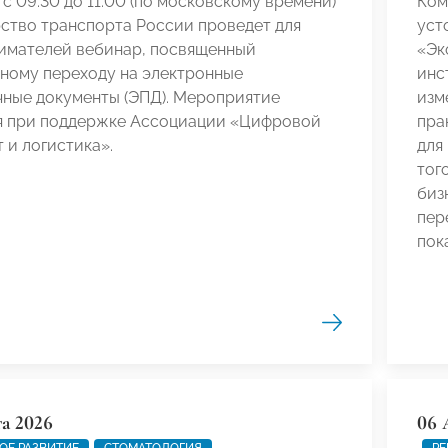
а с 09:30 до 11:00 (по московскому времени)
Ком
ство транспорта России проведет для
уст
имателей вебинар, посвященный
«Эк
ьному переходу на электронные
инс
чные документы (ЭПД). Мероприятие
изм
я при поддержке Ассоциации «Цифровой
пра
 и логистика».
для
тог
биз
пер
пок
та 2026
06 