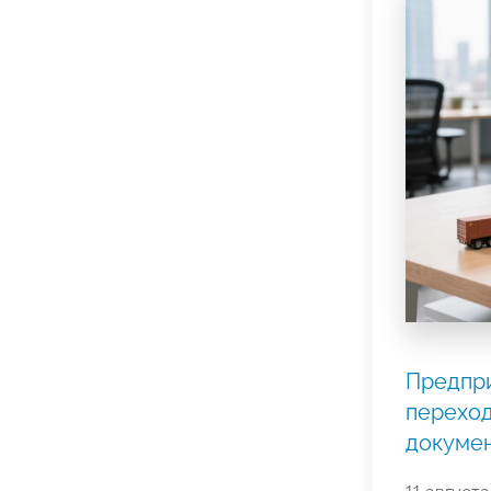
Предпр
переход
докуме