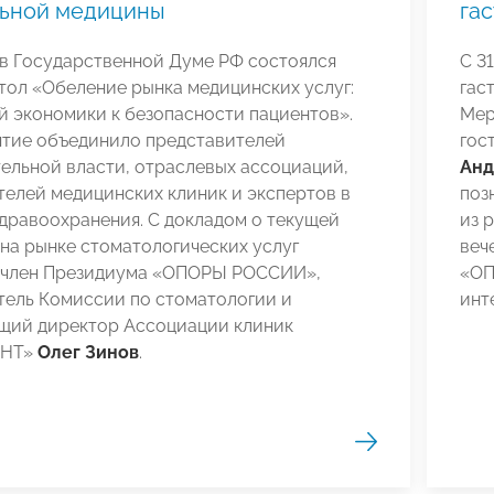
льной медицины
га
 в Государственной Думе РФ состоялся
С 3
тол «Обеление рынка медицинских услуг:
гас
й экономики к безопасности пациентов».
Мер
тие объединило представителей
гос
ельной власти, отраслевых ассоциаций,
Анд
елей медицинских клиник и экспертов в
поз
дравоохранения. С докладом о текущей
из 
на рынке стоматологических услуг
веч
 член Президиума «ОПОРЫ РОССИИ»,
«ОП
тель Комиссии по стоматологии и
инт
щий директор Ассоциации клиник
ЕНТ»
Олег Зинов
.