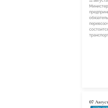
11 август
Министер
предприн
обязател
перевозо
состоитс
транспорт
07 Авгус