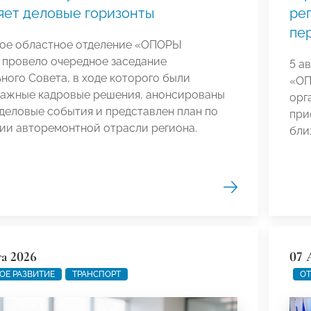
яет деловые горизонты
ре
пе
ое областное отделение «ОПОРЫ
провело очередное заседание
5 а
ного Совета, в ходе которого были
«ОП
важные кадровые решения, анонсированы
орг
деловые события и представлен план по
при
ии авторемонтной отрасли региона.
бли
та 2026
07 
ОЕ РАЗВИТИЕ
ТРАНСПОРТ
ОТ