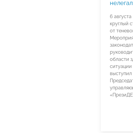
нелега
6 августа
круглый с
от тенево
Мероприя
законодат
руководит
области з
ситуации 
выступил
Председа
управляю
«ПрезиД