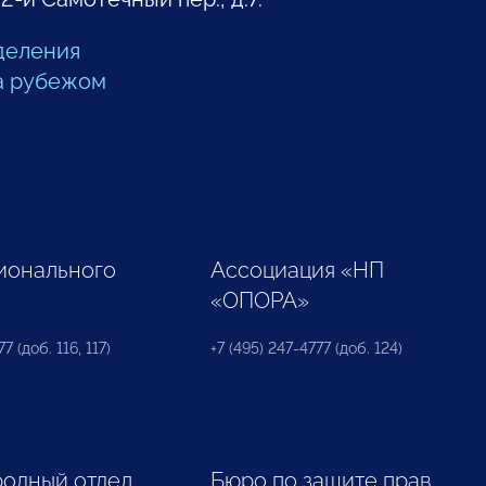
деления
а рубежом
ионального
Ассоциация «НП
«ОПОРА»
7 (доб. 116, 117)
+7 (495) 247-4777 (доб. 124)
одный отдел
Бюро по защите прав