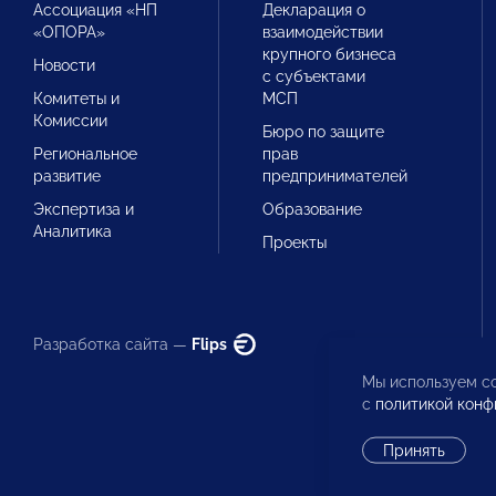
Ассоциация «НП
Декларация о
«ОПОРА»
взаимодействии
крупного бизнеса
Новости
с субъектами
Комитеты и
МСП
Комиссии
Бюро по защите
Региональное
прав
развитие
предпринимателей
Экспертиза и
Образование
Аналитика
Проекты
Разработка сайта —
Flips
Мы используем co
с
политикой конф
Принять