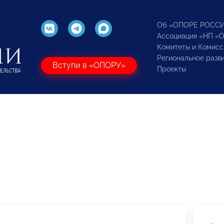
Об «ОПОРЕ РОСС
Ассоциация «НП «
Комитеты и Комисс
Региональное разв
Вступи в «ОПОРУ»
Проекты