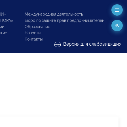
ИИ»
Международная деятельность
ОПОРА»
Бюро по защите прав предпринимателей
RU
ии
Образование
итие
Новости
Контакты
Версия для слабовидящих