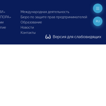
ИИ»
Международная деятельность
ОПОРА»
Бюро по защите прав предпринимателей
RU
ии
Образование
итие
Новости
Контакты
Версия для слабовидящих