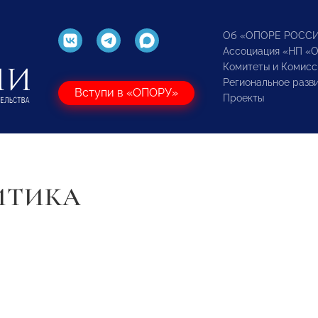
Об «ОПОРЕ РОСС
Ассоциация «НП «
Комитеты и Комисс
Региональное разв
Вступи в «ОПОРУ»
Проекты
ИТИКА