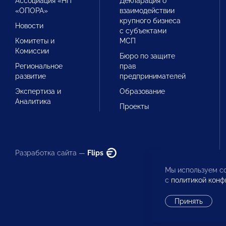
Ассоциация «НП
Декларация о
«ОПОРА»
взаимодействии
крупного бизнеса
Новости
с субъектами
Комитеты и
МСП
Комиссии
Бюро по защите
Региональное
прав
развитие
предпринимателей
Экспертиза и
Образование
Аналитика
Проекты
Разработка сайта —
Flips
Мы используем co
с
политикой конф
Принять