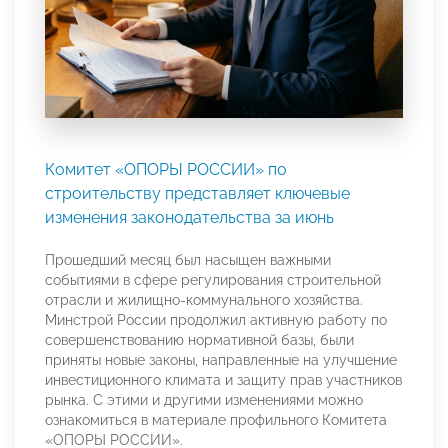
Комитет «ОПОРЫ РОССИИ» по
строительству представляет ключевые
изменения законодательства за июнь
Прошедший месяц был насыщен важными
событиями в сфере регулирования строительной
отрасли и жилищно-коммунального хозяйства.
Минстрой России продолжил активную работу по
совершенствованию нормативной базы, были
приняты новые законы, направленные на улучшение
инвестиционного климата и защиту прав участников
рынка. С этими и другими изменениями можно
ознакомиться в материале профильного Комитета
«ОПОРЫ РОССИИ».