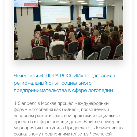
Чеченская «ОПОРА РОССИИ» представила
региональный опыт социального
предпринимательства в сфере логопедии
4-5 апреля в Москве прошел международный
форум «Логопедия как бизнес», посвященный
вопросам развития частной практики и социальных
проектов в сфере помощи детям. В числе спикеров
мероприятия выступила Председатель Комиссии по
социальному предпринимательству Чеченской