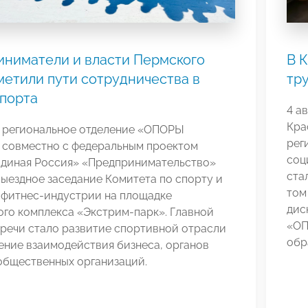
ниматели и власти Пермского
В 
метили пути сотрудничества в
тр
порта
4 а
Кра
 региональное отделение «ОПОРЫ
рег
совместно с федеральным проектом
соц
Единая Россия» «Предпринимательство»
ста
ыездное заседание Комитета по спорту и
том
 фитнес-индустрии на площадке
дис
го комплекса «Экстрим-парк». Главной
«ОП
речи стало развитие спортивной отрасли
обр
ение взаимодействия бизнеса, органов
общественных организаций.