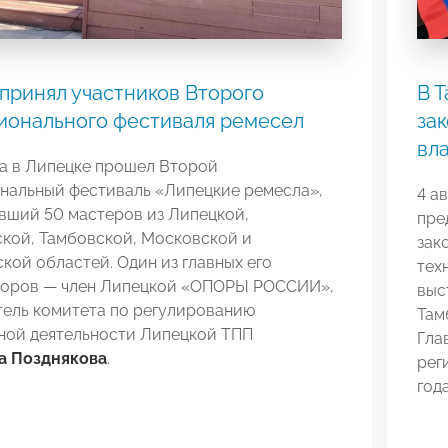
принял участников Второго
В 
ионального фестиваля ремесел
за
вл
та в Липецке прошел Второй
нальный фестиваль «Липецкие ремесла»,
4 а
вший 50 мастеров из Липецкой,
пре
кой, Тамбовской, Московской и
зак
кой областей. Один из главных его
тех
торов — член Липецкой «ОПОРЫ РОССИИ»,
выс
тель комитета по регулированию
Там
ной деятельности Липецкой ТПП
Гла
а Позднякова
.
рег
года