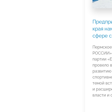
Предпри
края на
сфере с
Пермское
РОССИИ» 
партии «
провело в
развитию
спортивно
темой вст
и расшир
власти и 