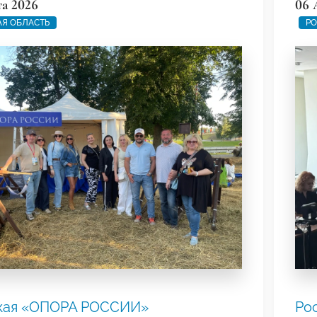
та 2026
06 
Я ОБЛАСТЬ
РО
кая «ОПОРА РОССИИ»
Ро