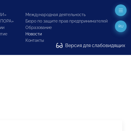
ИИ»
Международная деятельность
ОПОРА»
Бюро по защите прав предпринимателей
RU
ии
Образование
итие
Новости
Контакты
Версия для слабовидящих