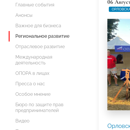
06 Авгус
Главные события
ОРЛОВСКА
Анонсы
Важное для бизнеса
Региональное развитие
Отраслевое развитие
Международная
деятельность
ОПОРА в лицах
Пресса о нас
Особое мнение
Бюро по защите прав
предпринимателей
Видео
Орловс