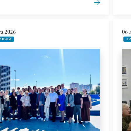
та 2026
06 
 КРАЙ
КР