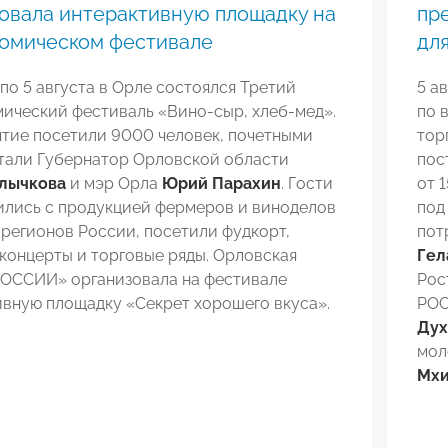
овала интерактивную площадку на
пр
номическом фестивале
для
 по 5 августа в Орле состоялся Третий
5 а
ический фестиваль «Вино-сыр, хлеб-мед».
по 
тие посетили 9000 человек, почетными
тор
стали Губернатор Орловской области
пос
лычкова
и мэр Орла
Юрий Парахин
. Гости
от 
ились с продукцией фермеров и виноделов
под
 регионов России, посетили фудкорт,
пот
концерты и торговые ряды. Орловская
Гел
ОССИИ» организовала на фестивале
Рос
ивную площадку «Секрет хорошего вкуса».
РОС
Дух
мол
Мхи