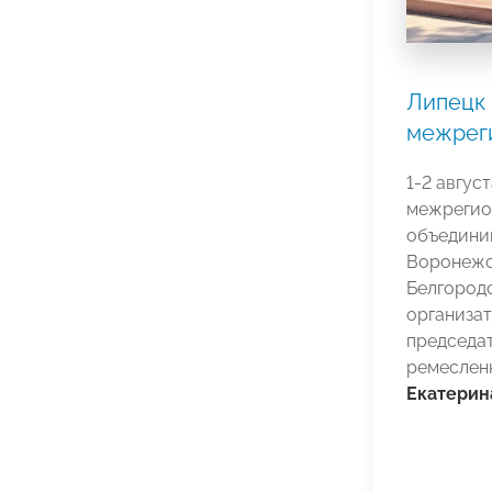
Липецк 
межрег
1-2 авгус
межрегио
объедини
Воронежс
Белгородс
организа
председа
ремеслен
Екатерин