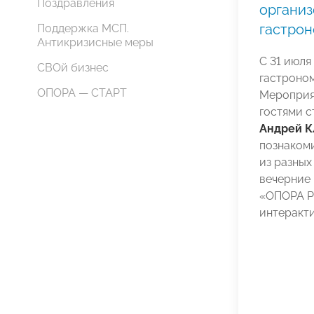
Поздравления
организ
гастро
Поддержка МСП.
Антикризисные меры
С 31 июля
СВОй бизнес
гастроном
ОПОРА — СТАРТ
Мероприя
гостями 
Андрей К
познаком
из разных
вечерние 
«ОПОРА Р
интеракт