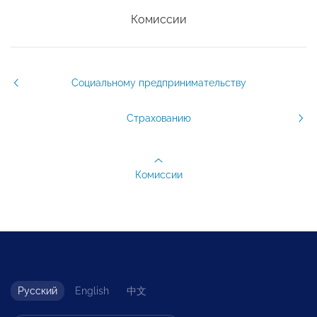
Комиссии
Социальному предпринимательству
Страхованию
Комиссии
Русский
English
中文