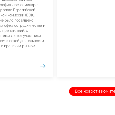
профильном семинаре
орговле Евразийской
кой комиссии (ЕЭК).
ие было посвящено
ых сфер сотрудничества и
 препятствий, с
талкиваются участники
омической деятельности
 с иранским рынком.
Все новости комит