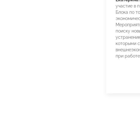
участие в 
Блока по т
экономичес
Мероприят
поиску нов
устранению
которыми с
внешнеэкон
при работе