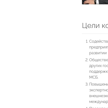
Цели к
Содейств
предприя
развитии
Обществе
других г
поддержк
МСБ.
Повышени
экспертн
внешнеэк
междунаро