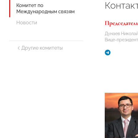
Контак
Комитет по
Международным связям
Председател
Новости
Дунаев Николай
Вице-президе
Другие комитеты