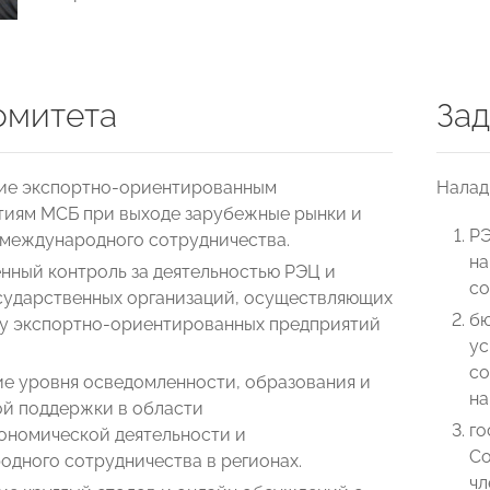
омитета
Зад
ие экспортно-ориентированным
Налад
тиям МСБ при выходе зарубежные рынки и
РЭ
 международного сотрудничества.
на
нный контроль за деятельностью РЭЦ и
со
осударственных организаций, осуществляющих
бю
у экспортно-ориентированных предприятий
ус
со
е уровня осведомленности, образования и
на
ой поддержки в области
го
ономической деятельности и
Со
дного сотрудничества в регионах.
чл