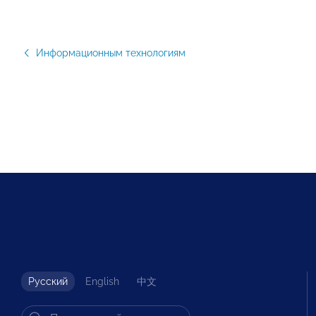
Информационным технологиям
Русский
English
中文