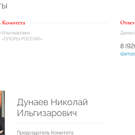
ты
ь Комитета
Ответ
 Ильгизарович,
Дамасс
нт «ОПОРЫ РОССИИ»
8 (9
damas
Дунаев Николай
Ильгизарович
Председатель Комитета