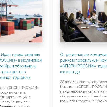
 Иран: представитель
От регионов до междуна
ОССИИ» в Исламской
рынков: профильный Ком
ке Иран обозначила
«ОПОРЫ РОССИИ» подв
точки роста в
итоги года
одной торговле
22 декабря состоялось засе
Комитета «ОПОРЫ РОССИИ
тета «ОПОРЫ РОССИИ»
международным связям, на 
родным связям,
обсудили итоги работы Коми
ель Организации в
год и план работы на 2026 г
 Республике Иран
 Ремизова
приняла