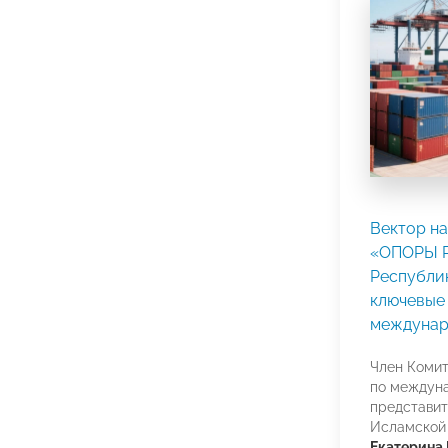
Вектор на
«ОПОРЫ Р
Республи
ключевые 
междунар
Член Коми
по междуна
представит
Исламской
Екатерина