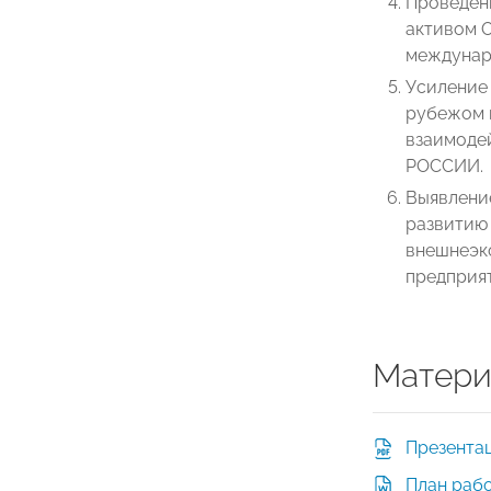
Проведен
активом 
междунар
Усиление
рубежом 
взаимоде
РОССИИ.
Выявлени
развитию
внешнеэк
предприя
Матери
Презента
План рабо