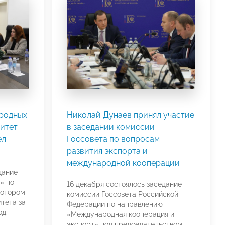
родных
Николай Дунаев принял участие
итет
в заседании комиссии
ел
Госсовета по вопросам
развития экспорта и
международной кооперации
дание
» по
16 декабря состоялось заседание
котором
комиссии Госсовета Российской
тета за
Федерации по направлению
од.
«Международная кооперация и
экспорт» под председательством