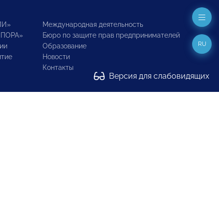
ИИ»
Международная деятельность
ОПОРА»
Бюро по защите прав предпринимателей
RU
ии
Образование
итие
Новости
Контакты
Версия для слабовидящих