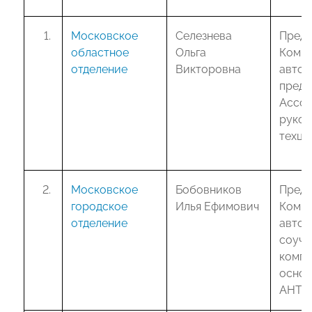
Московское
Селезнева
Предс
областное
Ольга
Комис
отделение
Викторовна
автот
предс
Ассоц
руков
техц
Московское
Бобовников
Предс
городское
Илья Ефимович
Комит
отделение
автоб
соучр
компа
основ
АНТИ