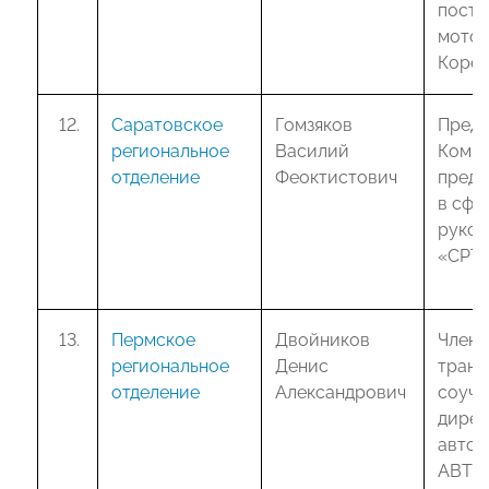
поста
мотот
Кореи
Саратовское
Гомзяков
Предс
региональное
Василий
Комит
отделение
Феоктистович
предп
в сфе
руков
«СРТ
Пермское
Двойников
Член 
региональное
Денис
транс
отделение
Александрович
соучр
дирек
автос
АВТО