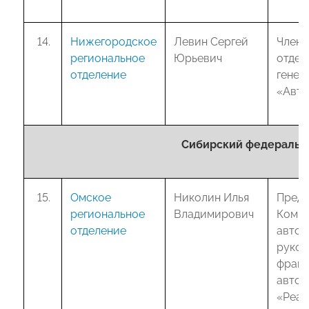
Нижегородское
Левин Сергей
Член 
региональное
Юрьевич
отдел
отделение
генер
«Авто
Сибирский федеральны
Омское
Николин Илья
Предс
региональное
Владимирович
Комис
отделение
автот
руков
франч
автос
«Реакт