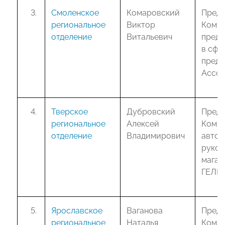
Смоленское
Комаровский
Предс
региональное
Виктор
Комит
отделение
Витальевич
предп
в сфе
предс
Ассо
Тверское
Дубровский
Предс
региональное
Алексей
Комит
отделение
Владимирович
автоб
руков
магаз
ГЕЛИ
Ярославское
Ваганова
Предс
региональное
Наталья
Комис