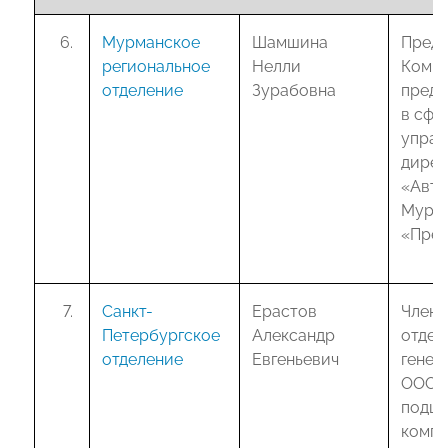
Мурманское
Шамшина
Предс
региональное
Нелли
Комит
отделение
Зурабовна
предп
в сфе
упра
дирек
«Авто
Мурма
«Пре
Санкт-
Ерастов
Член 
Петербургское
Александр
отдел
отделение
Евгеньевич
генер
ООО 
подш
компа