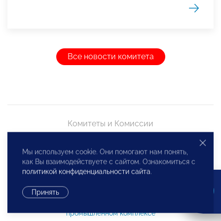
Все новости комитета
Комитеты и Комиссии
Комитеты
Мы используем cookie. Они помогают нам понять,
Комиссии
как Вы взаимодействуете с сайтом. Ознакомиться с
политикой конфиденциальности сайта
.
Принять
Развитию предпринимательства в оборонно-
промышленном комплексе