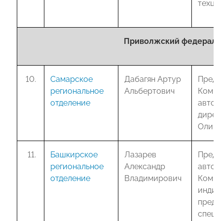
техце
Приволжский федеральн
Самарское
Дабагян Артур
Предс
региональное
Альбертович
Комис
отделение
автот
дирек
Олим
Башкирское
Лазарев
Предс
региональное
Александр
автом
отделение
Владимирович
Комит
индив
предп
специ