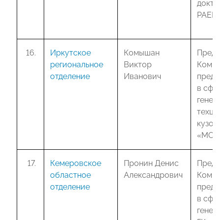
докто
РАЕН
Иркутское
Комышан
Предс
региональное
Виктор
Комит
отделение
Иванович
предп
в сфе
генер
техце
кузов
«MCSe
Кемеровское
Пронин Денис
Предс
областное
Александрович
Комит
отделение
предп
в сфе
генер