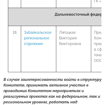
ГК «А
Дальневосточный федерал
Забайкальское
Лягоцкая
Предс
региональное
Виктория
Комит
отделение
Викторовна
предп
в сфе
генер
ООО 
В случае заинтересованности войти в структуру
Комитета, принимать активное участие в
проводимых Комитетом мероприятиях и
реализуемых проектах как на федеральном, так и
региональном уровнях, работать над