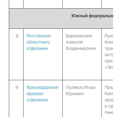
Южный федеральный
Ростовское
Березовский
Руков
областного
Алексей
Комит
отделение
Владимирович
транс
автот
прези
«Эксп
Краснодарское
Поляков Игорь
Предс
краевое
Юрьевич
Комит
отделение
предп
в сфе
генер