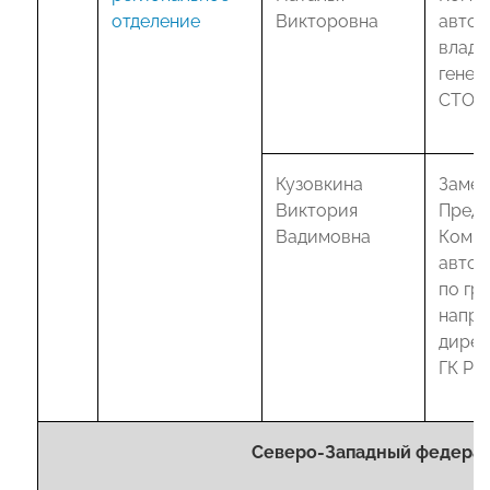
отделение
Викторовна
автот
владе
генер
СТО "
Кузовкина
Замес
Виктория
Предс
Вадимовна
Комис
авто
по гр
напра
дирек
ГК РЦ
Северо-Западный федерал