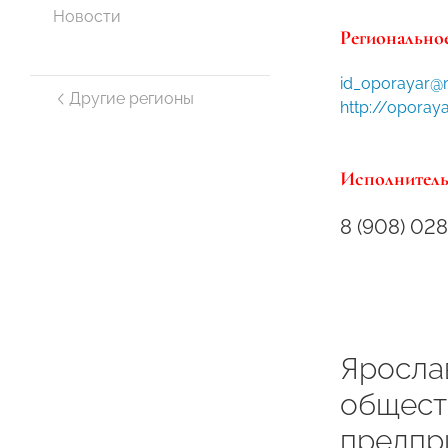
Новости
Региональное
id_oporayar@m
Другие регионы
http://oporaya
Исполнитель
8 (908) 028
Яросла
общест
предпр