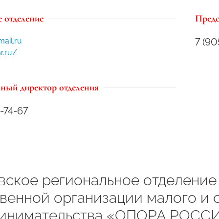
 отделение
Предс
ail.ru
7 (90
r.ru/
ный директор отделения
-74-67
вское региональное отделени
венной организации малого и 
инимательства «ОПОРА РОСС