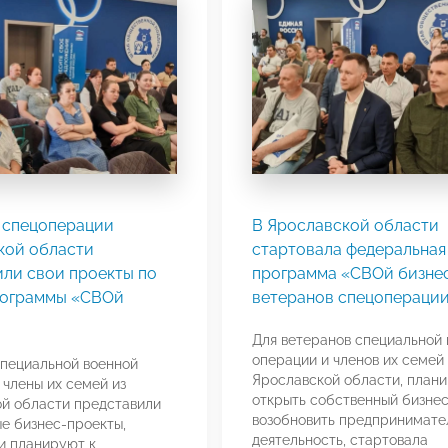
 спецоперации
В Ярославской области
кой области
стартовала федеральная
или свои проекты по
программа «СВОй бизнес
рограммы «СВОй
ветеранов спецопераци
Для ветеранов специальной 
операции и членов их семей 
пециальной военной
Ярославской области, план
 члены их семей из
открыть собственный бизнес
й области представили
возобновить предпринимате
е бизнес-проекты,
деятельность, стартовала
и планируют к