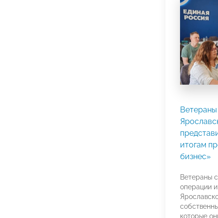
Ветераны
Ярославс
представ
итогам п
бизнес»
Ветераны с
операции и
Ярославско
собственны
которые он