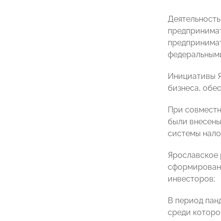
Деятельность
предпринимат
предпринимат
федеральными
Инициативы Я
бизнеса, обе
При совместн
были внесены
системы нало
Ярославское 
сформированы
инвесторов;
В период пан
среди которо