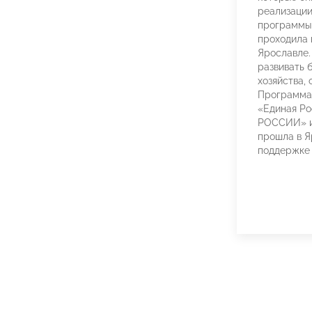
реализации
программ
проходила 
Ярославле.
развивать 
хозяйства,
Программа 
«Единая Р
РОССИИ» и
прошла в Я
поддержке 