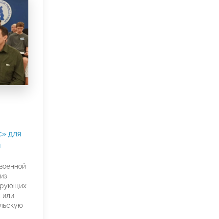
» для
и
военной
из
ирующих
 или
льскую