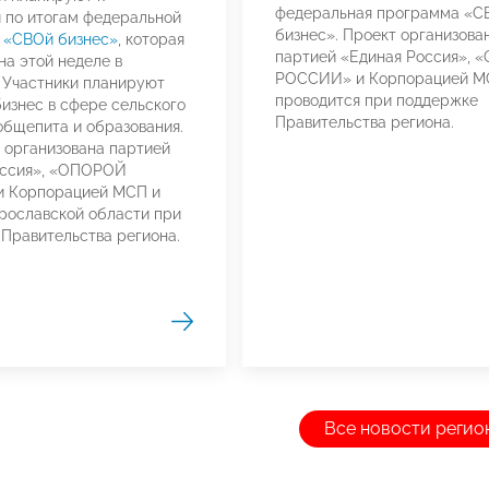
федеральная программа «С
 по итогам федеральной
бизнес». Проект организова
ы
«СВОй бизнес»
, которая
партией «Единая Россия»,
на этой неделе в
РОССИИ» и Корпорацией М
 Участники планируют
проводится при поддержке
бизнес в сфере сельского
Правительства региона.
 общепита и образования.
организована партией
оссия», «ОПОРОЙ
 Корпорацией МСП и
рославской области при
Правительства региона.
Все новости регио