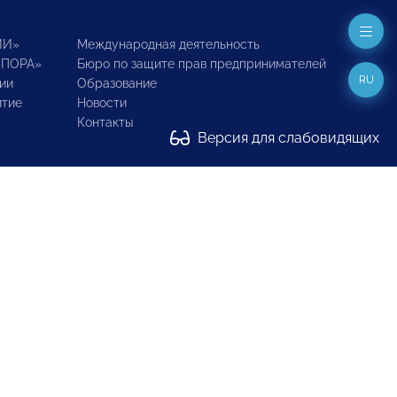
ИИ»
Международная деятельность
ОПОРА»
Бюро по защите прав предпринимателей
RU
ии
Образование
итие
Новости
Контакты
Версия для слабовидящих