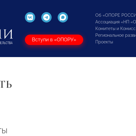
Об «ОПОРЕ РОСС
Ассоциация «НП «
Комитеты и Комисс
Региональное разв
Вступи в «ОПОРУ»
Проекты
ТЬ
ты