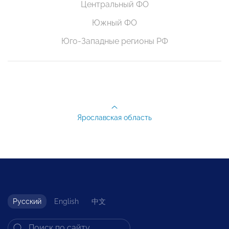
Центральный ФО
Южный ФО
Юго-Западные регионы РФ
Ярославская область
Русский
English
中文