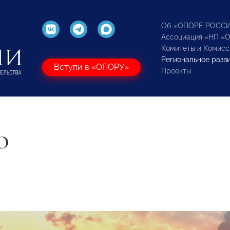
Об «ОПОРЕ РОСС
Ассоциация «НП «
Комитеты и Комисс
Региональное разв
Вступи в «ОПОРУ»
Проекты
О