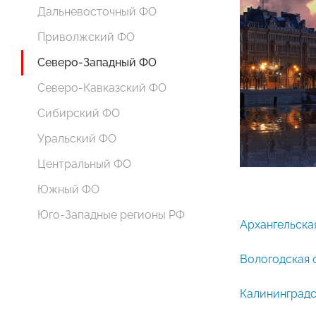
Дальневосточный ФО
Приволжский ФО
Северо-Западный ФО
Северо-Кавказский ФО
Сибирский ФО
Уральский ФО
Центральный ФО
Южный ФО
Юго-Западные регионы РФ
Архангельска
Вологодская 
Калининградс