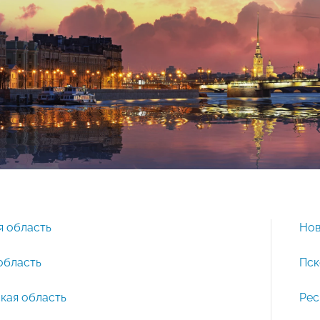
я область
Нов
область
Пск
кая область
Рес