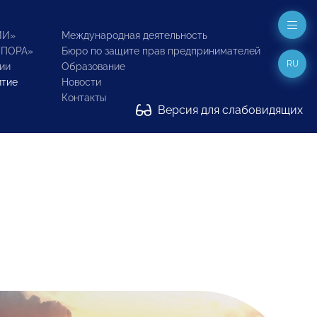
ИИ»
Международная деятельность
ОПОРА»
Бюро по защите прав предпринимателей
RU
ии
Образование
итие
Новости
Контакты
Версия для слабовидящих