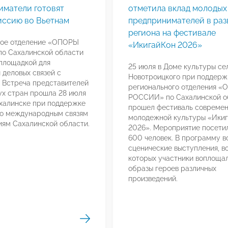
иматели готовят
отметила вклад молодых
иссию во Вьетнам
предпринимателей в раз
региона на фестивале
ное отделение «ОПОРЫ
«ИкигайКон 2026»
о Сахалинской области
площадкой для
25 июля в Доме культуры се
 деловых связей с
Новотроицкого при поддерж
 Встреча представителей
регионального отделения 
ух стран прошла 28 июля
РОССИИ» по Сахалинской о
халинске при поддержке
прошел фестиваль совреме
по международным связям
молодежной культуры «Ики
иям Сахалинской области.
2026». Мероприятие посети
600 человек. В программу 
сценические выступления, в
которых участники воплоща
образы героев различных
произведений.