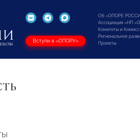
Об «ОПОРЕ РОСС
Ассоциация «НП «
Комитеты и Комисс
Региональное разв
Вступи в «ОПОРУ»
Проекты
СТЬ
ты