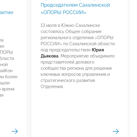
Председателем Сахалинской
витие
«ОПОРЫ РОССИИ»
13 июля в Южно-Сахалинске
состоялось Общее собрание
регионального отделения «ОПОРЫ
ла
РОССИИ» по Сахалинской области
ке
под председательством
Юрия
«ОПОРЫ
Дьякова
. Мероприятие объединило
бласти
представителей делового
нной
сообщества региона для решения
гайКон
ключевых вопросов управления и
ли более
стратегического развития
вошли
Отделения.
о время
ли