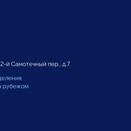
 2-й Самотечный пер., д.7.
деления
а рубежом