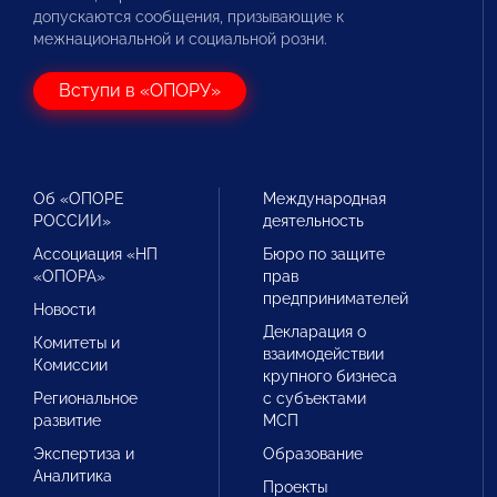
допускаются сообщения, призывающие к
межнациональной и социальной розни.
Вступи в «ОПОРУ»
Об «ОПОРЕ
Международная
РОССИИ»
деятельность
Ассоциация «НП
Бюро по защите
«ОПОРА»
прав
предпринимателей
Новости
Декларация о
Комитеты и
взаимодействии
Комиссии
крупного бизнеса
Региональное
с субъектами
развитие
МСП
Экспертиза и
Образование
Аналитика
Проекты