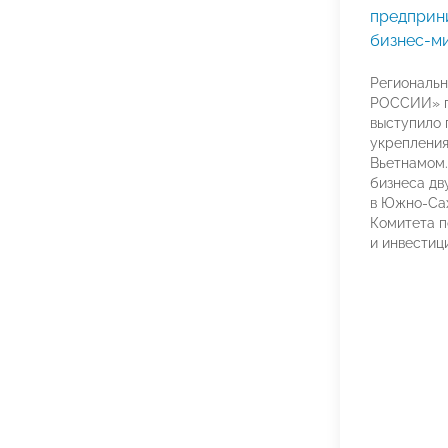
предприн
бизнес-м
Региональ
РОССИИ» п
выступило 
укрепления
Вьетнамом.
бизнеса дв
в Южно-Са
Комитета 
и инвестиц