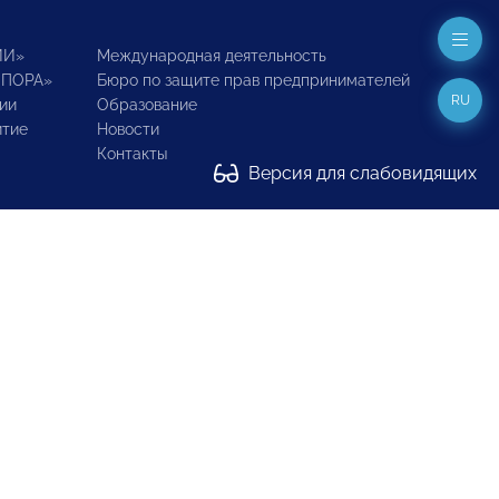
ИИ»
Международная деятельность
ОПОРА»
Бюро по защите прав предпринимателей
RU
ии
Образование
итие
Новости
Контакты
Версия для слабовидящих