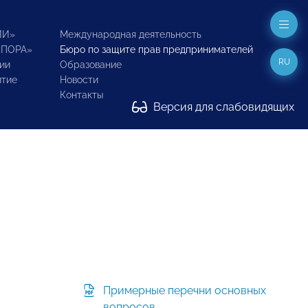
ИИ»
Международная деятельность
ОПОРА»
Бюро по защите прав предпринимателей
RU
ии
Образование
итие
Новости
Контакты
Версия для слабовидящих
Примерные перечни основных
вопросов