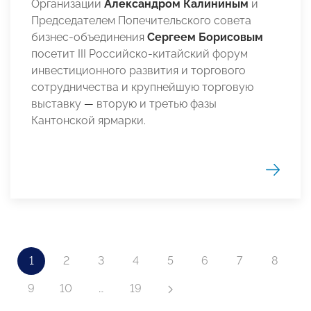
Организации
Александром Калининым
и
Председателем Попечительского совета
бизнес-объединения
Сергеем Борисовым
посетит III Российско-китайский форум
инвестиционного развития и торгового
сотрудничества и крупнейшую торговую
выставку
—
вторую и третью фазы
Кантонской ярмарки.
1
2
3
4
5
6
7
8
9
10
…
19