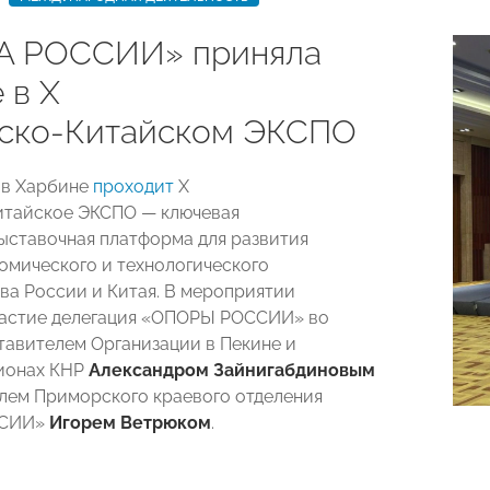
А РОССИИ» приняла
 в Х
ско‑Китайском ЭКСПО
я в Харбине
проходит
Х
итайское ЭКСПО — ключевая
ыставочная платформа для развития
омического и технологического
ва России и Китая. В мероприятии
частие делегация «ОПОРЫ РОССИИ» во
ставителем Организации в Пекине и
ионах КНР
Александром Зайнигабдиновым
лем Приморского краевого отделения
ССИИ»
Игорем Ветрюком
.