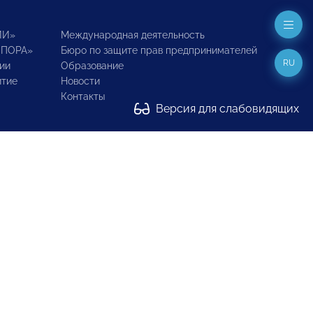
ИИ»
Международная деятельность
ОПОРА»
Бюро по защите прав предпринимателей
RU
ии
Образование
итие
Новости
Контакты
Версия для слабовидящих