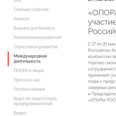
Все
Главные события
«ОПОР
Анонсы
участие
Важное для бизнеса
Россий
Региональное развитие
С 17 по 21 ма
Отраслевое развитие
Российско‑К
Международная
конгрессно‑в
деятельность
торгово‑экон
сотрудничест
ОПОРА в лицах
принимает у
Пресса о нас
главе с пред
северных рег
Особое мнение
и Председате
Бюро по защите прав
«ОПОРЫ РО
предпринимателей
Видео