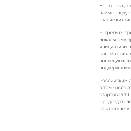
Во‑вторых, к
найме следуе
знание китай
В‑третьих, т
локальному п
инициативы п
рассматриват
последующей 
поддержания 
Российским р
в том числе 
стартовал 19
Председател
стратегическ