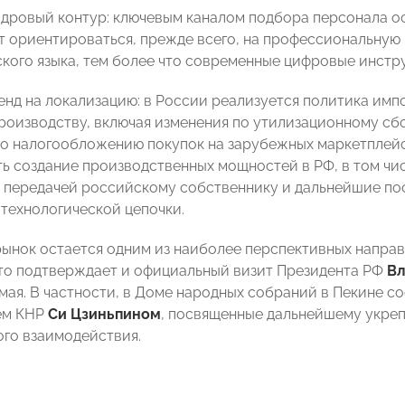
адровый контур: ключевым каналом подбора персонала 
т ориентироваться, прежде всего, на профессиональную 
ского языка, тем более что современные цифровые инст
ренд на локализацию: в России реализуется политика им
роизводству, включая изменения по утилизационному сб
о налогообложению покупок на зарубежных маркетплейса
ь создание производственных мощностей в РФ, в том чис
передачей российскому собственнику и дальнейшие пос
технологической цепочки.
ынок остается одним из наиболее перспективных направ
это подтверждает и официальный визит Президента РФ
Вл
 мая. В частности, в Доме народных собраний в Пекине 
ем КНР
Си Цзиньпином
, посвященные дальнейшему укре
ого взаимодействия.