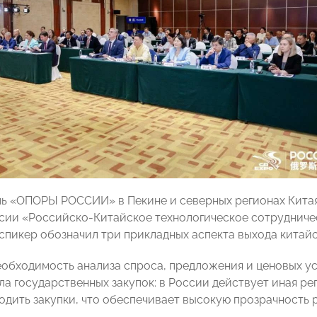
ь «ОПОРЫ РОССИИ» в Пекине и северных регионах Китая
ссии «Российско‑Китайское технологическое сотрудничес
спикер обозначил три прикладных аспекта выхода китай
еобходимость анализа спроса, предложения и ценовых у
ла государственных закупок: в России действует иная ре
одить закупки, что обеспечивает высокую прозрачность 