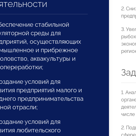
ятельности
2. Сн
предп
Обеспечение стабильной
3. Ув
уляторной среды для
рыбох
дприятий, осуществляющих
эконо
мышленное и прибрежное
регио
оловство, аквакультуры и
опереработки;
Зад
Создание условий для
вития предприятий малого и
1. Ан
днего предпринимательства
орган
ной отрасли;
деяте
числе
Создание условий для
2. По
вития любительского
сфере