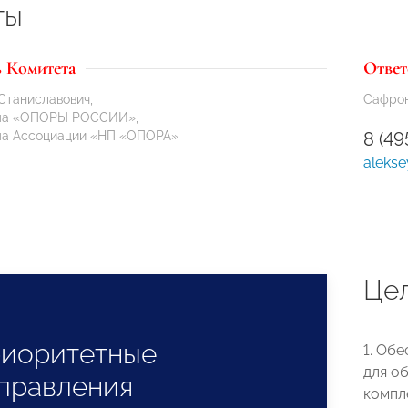
ты
ь Комитета
Ответ
Станиславович,
Сафрон
ума «ОПОРЫ РОССИИ»,
ма Ассоциации «НП «ОПОРА»
8 (49
alekse
Це
иоритетные
1. Об
для о
правления
компл