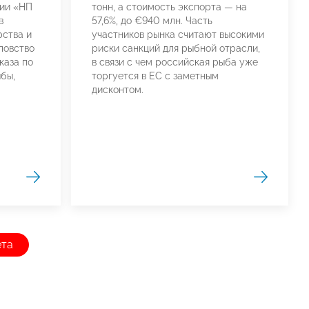
ции «НП
тонн, а стоимость экспорта — на
в
57,6%, до €940 млн. Часть
рства и
участников рынка считают высокими
ловство
риски санкций для рыбной отрасли,
каза по
в связи с чем российская рыба уже
бы,
торгуется в ЕС с заметным
дисконтом.
ета