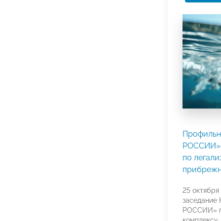
Профильн
РОССИИ» 
по легал
прибрежн
25 октября
заседание
РОССИИ» п
комплексу.