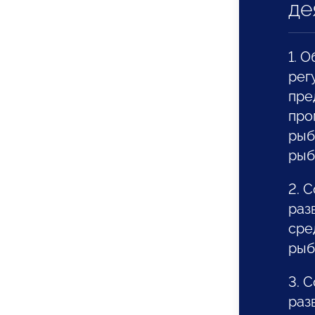
де
1. 
рег
пре
про
рыб
рыб
2. 
раз
сре
рыб
3. 
раз