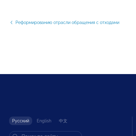
Реформированию отрасли обращения с отходами
Русский
English
中文