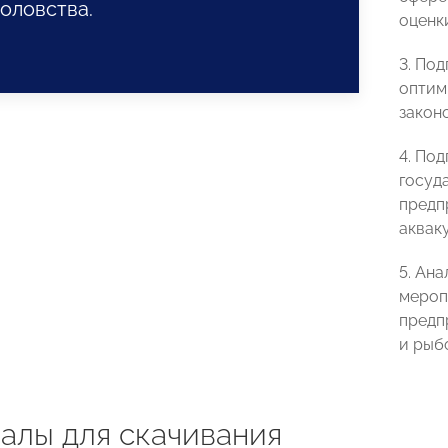
оловства.
оценк
3. По
оптим
закон
4. По
госуд
предп
аквак
5. Ан
мероп
предп
и рыб
алы для скачивания