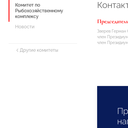
Контак
Комитет по
Рыбохозяйственному
комплексу
Председател
Новости
Зверев Герман 
член Президи
член Президиу
Другие комитеты
Пр
на