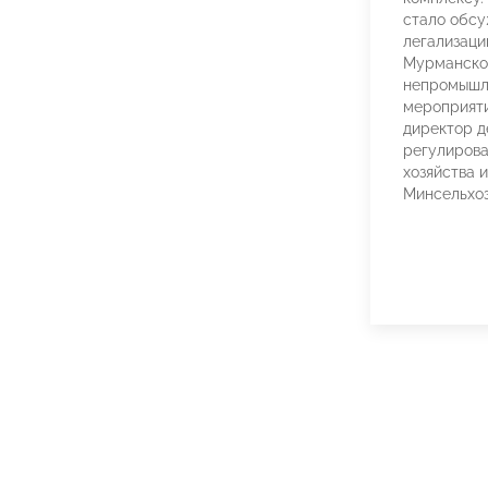
стало обс
легализаци
Мурманско
непромышл
мероприяти
директор 
регулирова
хозяйства 
Минсельхо