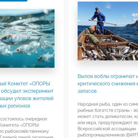
Вылов воблы ограничат и
ый Комитет «ОПОРЫ
критического снижения 
обсудил эксперимент
запасов
изации уловов жителей
Народная рыба, один из сим
ых регионов
рыбных богатств страны - во
может стать деликатесом, к
 состоялось очередное
или икра, предупреждают в
 Комитета «ОПОРЫ
Всероссийской ассоциации
о рыбохозяйственному
рыбопромышленников (ВАРП
 Главной темой заседания