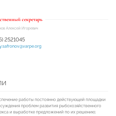
ственный секретарь
ов Алексей Игоревич
5) 2521045
y.safronov@varpe.org
ли
еспечение работы постоянно действующей площадки
бсуждения проблем развития рыбохозяйственного
екса и выработке предложений по их решению;