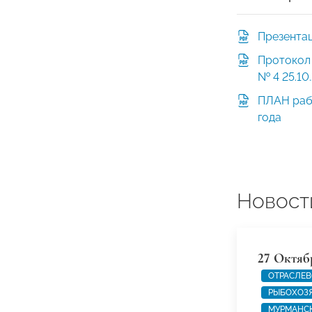
Презента
Протокол
№ 4 25.10
ПЛАН рабо
года
Новост
27 Октяб
ОТРАСЛЕВ
РЫБОХОЗ
МУРМАНС