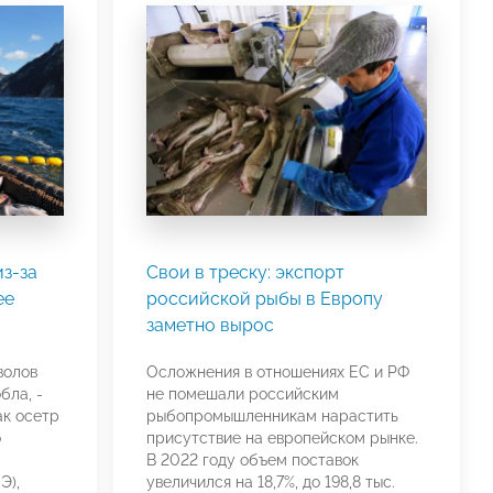
з-за
Свои в треску: экспорт
ее
российской рыбы в Европу
заметно вырос
волов
Осложнения в отношениях ЕС и РФ
бла, -
не помешали российским
ак осетр
рыбопромышленникам нарастить
о
присутствие на европейском рынке.
В 2022 году объем поставок
Э),
увеличился на 18,7%, до 198,8 тыс.