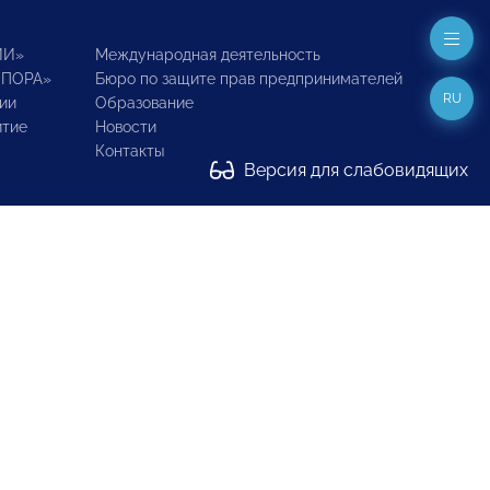
ИИ»
Международная деятельность
ОПОРА»
Бюро по защите прав предпринимателей
RU
ии
Образование
итие
Новости
Контакты
Версия для слабовидящих