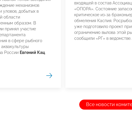
входящей в состав Ассоциа
уждение механизмов
«ОПОРА». Состояние запасо
и уловов, добытых в
критическое из-за браконье
й области
обмеления Каспия. Росрыбо
енным образом. В
уже подготовило проект при
и принял участие
ограничению вылова этой ры
департамента
сообщили «РГ» в ведомстве.
ния в сфере рыбного
и аквакультуры
за России
Евгений Кац
.
Все новости комит