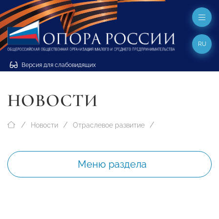
RU
Версия для слабовидящих
НОВОСТИ
Новости
Отраслевое развитие
Меню раздела