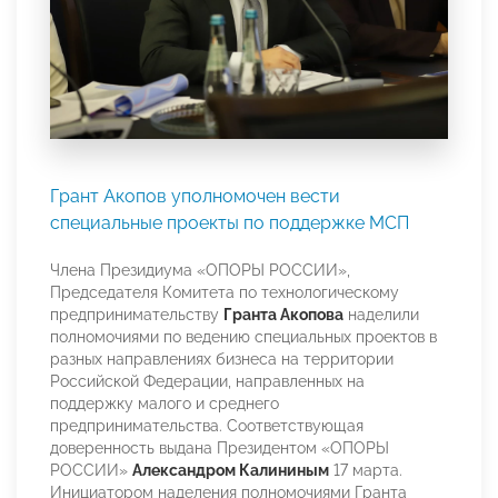
Грант Акопов уполномочен вести
специальные проекты по поддержке МСП
Члена Президиума «ОПОРЫ РОССИИ»,
Председателя Комитета по технологическому
предпринимательству
Гранта Акопова
наделили
полномочиями по ведению специальных проектов в
разных направлениях бизнеса на территории
Российской Федерации, направленных на
поддержку малого и среднего
предпринимательства. Соответствующая
доверенность выдана Президентом «ОПОРЫ
РОССИИ»
Александром Калининым
17 марта.
Инициатором наделения полномочиями Гранта