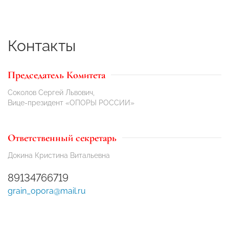
Контакты
Председатель Комитета
Соколов Сергей Львович,
Вице-президент «ОПОРЫ РОССИИ»
Ответственный секретарь
Докина Кристина Витальевна
89134766719
grain_opora@mail.ru