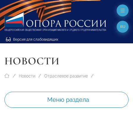
RU
Версия для слабовидящих
НОВОСТИ
Новости
Отраслевое развитие
Меню раздела