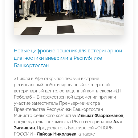
Новые цифровые решения для ветеринарной
диагностики внедрили в Республике
Башкортостан
31 июля в Уфе открылся первый в стране
региональный роботизированный экспертный
ветеринарный центр, оснащенный комплексом «ДТ
Роболаб». В торжественной церемонии приняли
участие заместитель Премьер-министра
Правительства Республики Башкортостан —
Министр сельского хозяйства
Ильшат Фазрахманов
,
председатель Госкомитета РБ по ветеринарии
Азат
Зиганшин
, Председатель Башкирской «ОПОРЫ
РОССИИ»
Ляйсан Николаева
, а также