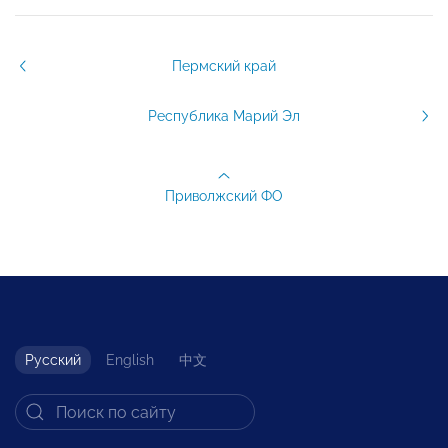
Пермский край
Республика Марий Эл
Приволжский ФО
Русский
English
中文