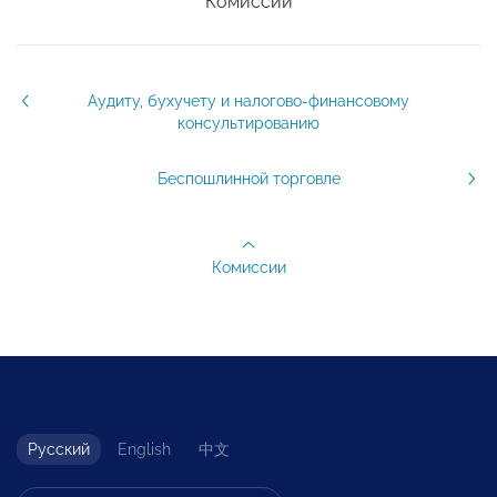
Комиссии
Аудиту, бухучету и налогово-финансовому
консультированию
Беспошлинной торговле
Комиссии
Русский
English
中文