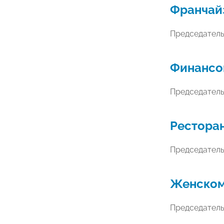
Франчай
Председател
Финансо
Председател
Рестора
Председател
Женском
Председател