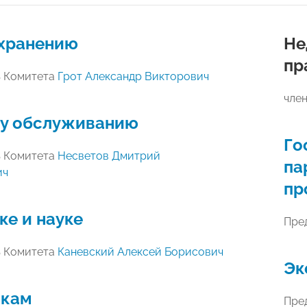
хранению
Не
пр
ь Комитета
Грот Александр Викторович
чле
у обслуживанию
Го
ь Комитета
Несветов Дмитрий
па
ич
пр
е и науке
Пре
ь Комитета
Каневский Алексей Борисович
Эк
пкам
Пре