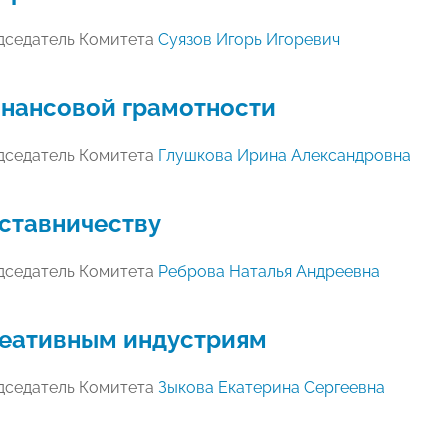
дседатель Комитета
Суязов Игорь Игоревич
нансовой грамотности
дседатель Комитета
Глушкова Ирина Александровна
ставничеству
дседатель Комитета
Реброва Наталья Андреевна
еативным индустриям
дседатель Комитета
Зыкова Екатерина Сергеевна