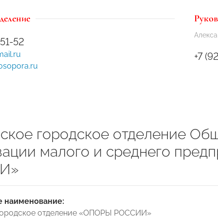
деление
Руков
Алекса
-51-52
il.ru
+7 (9
osopora.ru
ское городское отделение Об
зации малого и среднего пред
И»
 наименование:
городское отделение «ОПОРЫ РОССИИ»