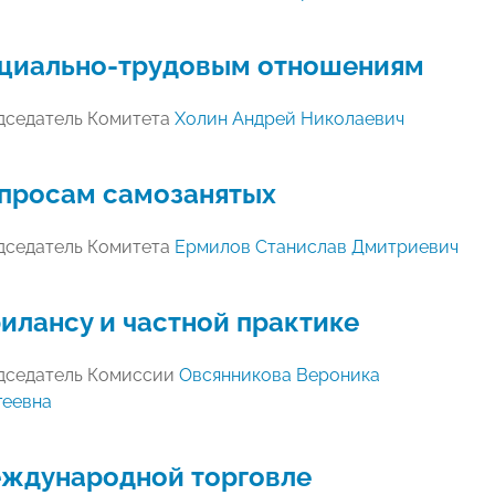
циально-трудовым отношениям
дседатель Комитета
Холин Андрей Николаевич
просам самозанятых
дседатель Комитета
Ермилов Станислав Дмитриевич
илансу и частной практике
дседатель Комиссии
Овсянникова Вероника
геевна
ждународной торговле