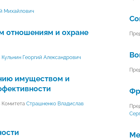
й Михайлович
Со
м отношениям и охране
Пре
Во
ь
Кульнин Георгий Александрович
Пре
нию имуществом и
ффективности
Фр
ь Комитета
Страшненко Владислав
Пре
Сер
ности
Ме