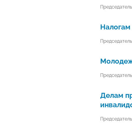
Председател
Налогам
Председател
Молодеж
Председател
Делам п
инвалид
Председател