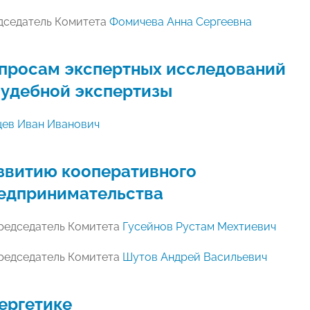
дседатель Комитета
Фомичева Анна Сергеевна
просам экспертных исследований
судебной экспертизы
цев Иван Иванович
звитию кооперативного
едпринимательства
редседатель Комитета
Гусейнов Рустам Мехтиевич
редседатель Комитета
Шутов Андрей Васильевич
ергетике