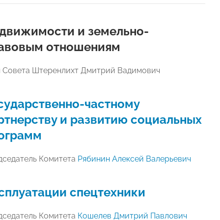
движимости и земельно-
авовым отношениям
н Совета Штеренлихт Дмитрий Вадимович
сударственно-частному
ртнерству и развитию социальных
ограмм
дседатель Комитета
Рябинин Алексей Валерьевич
сплуатации спецтехники
дседатель Комитета
Кошелев Дмитрий Павлович