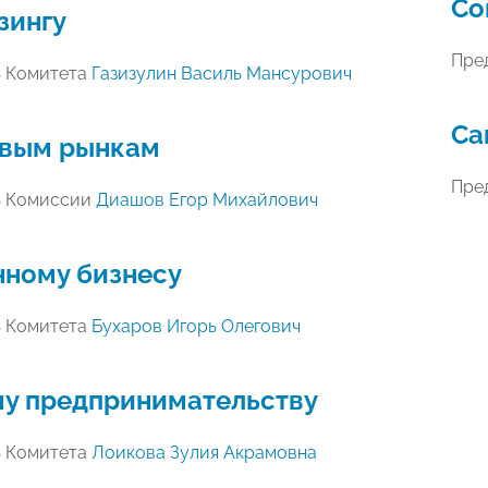
Со
зингу
Пре
ь Комитета
Газизулин Василь Мансурович
Са
вым рынкам
Пре
ь Комиссии
Диашов Егор Михайлович
нному бизнесу
ь Комитета
Бухаров Игорь Олегович
у предпринимательству
ь Комитета
Лоикова Зулия Акрамовна