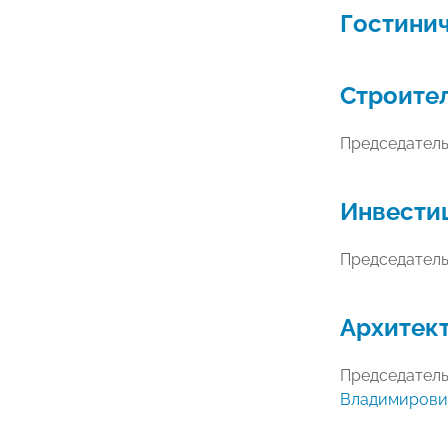
Гостини
Строите
Председател
Инвести
Председател
Архитект
Председател
Владимирови