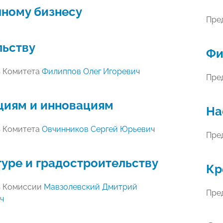
чному бизнесу
Пре
льству
Фи
ь Комитета
Филиппов Олег Игоревич
Пре
циям и инновациям
На
ь Комитета
Овчинников Сергей Юрьевич
Пре
уре и градостроительству
Кр
ь Комиссии
Мавзолевский Дмитрий
Пре
ч