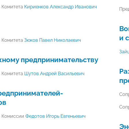
ь Комитета
Кириенков Александр Иванович
Пре
Во
и 
ь Комитета
Зюков Павел Николаевич
Зай
ному предпринимательству
Ра
ь Комитета
Шутов Андрей Васильевич
пр
редпринимателей-
Соп
ов
Соп
ь Комиссии
Федотов Игорь Евгеньевич
Эн