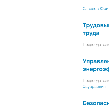
Савелов Юри
Трудовы
труда
Председател
Управле
энергоэ
Председател
Эдуардович
Безопас