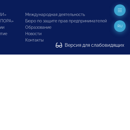
ИИ»
Международная деятельность
ОПОРА»
Бюро по защите прав предпринимателей
RU
ии
Образование
итие
Новости
Контакты
Версия для слабовидящих