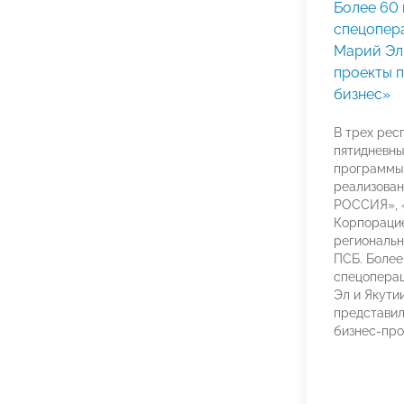
Более 60
спецопера
Марий Эл
проекты 
бизнес»
В трех рес
пятидневны
программы
реализова
РОССИЯ»,
Корпораци
региональн
ПСБ. Более
спецоперац
Эл и Якути
представил
бизнес-про