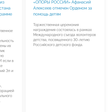
из
«ОПОРЫ РОССИИ» Афанасий
стана
Алексеев отмечен Орденом за
грамме
помощь детям
Торжественная церемония
награждения состоялась в рамках
твенное
Международного съезда волонтеров
детства, посвященного 30-летию
льность
Российского детского фонда.
ены их
лик
ую
И если в
же
рий Эл и
,
орацией
ального
.