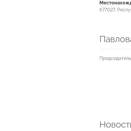
Местонахожде
677027, Респу
Павлов
Председател
Новост