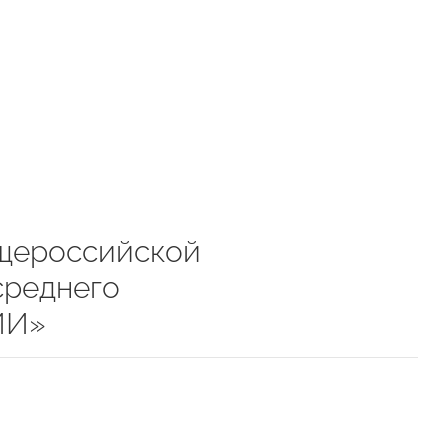
бщероссийской
среднего
ИИ»