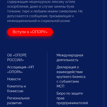
содержащие нецензурную лексику и/или
оскорбления, даже в случае замены букв
точками, тире и любыми иными символами. Не
допускаются сообщения, призывающие к
межнациональной и социальной розни.
Вступи в «ОПОРУ»
Об «ОПОРЕ
Международная
РОССИИ»
деятельность
Ассоциация «НП
Декларация о
«ОПОРА»
взаимодействии
крупного бизнеса
Новости
с субъектами
Комитеты и
МСП
Комиссии
Бюро по защите
Региональное
прав
развитие
предпринимателей