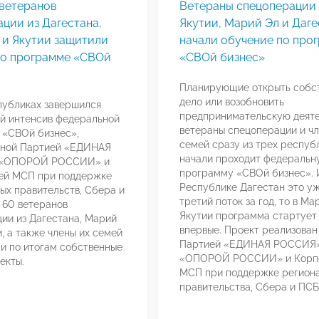
 ветеранов
Ветераны спецоперации 
ции из Дагестана,
Якутии, Марий Эл и Даге
 и Якутии защитили
начали обучение по про
по программе «СВОй
«СВОй бизнес»
Планирующие открыть собс
дело или возобновить
публиках завершился
предпринимательскую деяте
й интенсив федеральной
ветераны спецоперации и чл
 «СВОй бизнес»,
семей сразу из трех респуб
нной Партией «ЕДИНАЯ
начали проходит федеральн
 «ОПОРОЙ РОССИИ» и
программу «СВОй бизнес». 
ей МСП при поддержке
Республике Дагестан это у
ых правительств, Сбера и
третий поток за год, то в Ма
 60 ветеранов
Якутии программа стартует
ии из Дагестана, Марий
впервые. Проект реализован
и, а также члены их семей
Партией «ЕДИНАЯ РОССИЯ»
и по итогам собственные
«ОПОРОЙ РОССИИ» и Корп
екты.
МСП при поддержке регион
правительства, Сбера и ПСБ