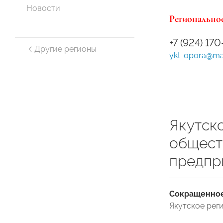
Новости
Региональное
+7 (924) 17
Другие регионы
ykt-opora@mai
Якутск
общест
предпр
Сокращенное
Якутское ре