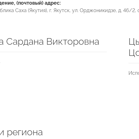
ние, (почтовый) адрес:
блика Саха (Якутия), г. Якутск, ул. Орджоникидзе, д. 46/2,
а Сардана Викторовна
Ц
Цо
ь
Исп
и региона