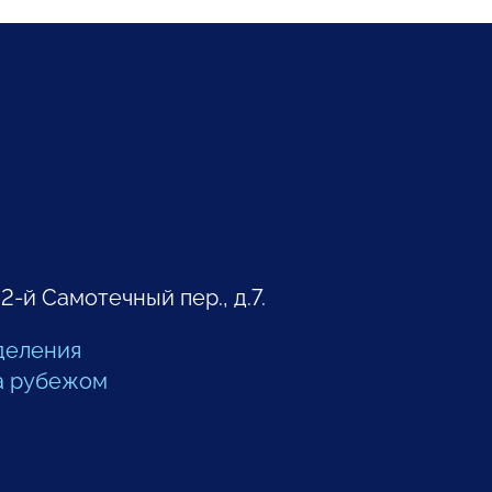
 2-й Самотечный пер., д.7.
деления
а рубежом