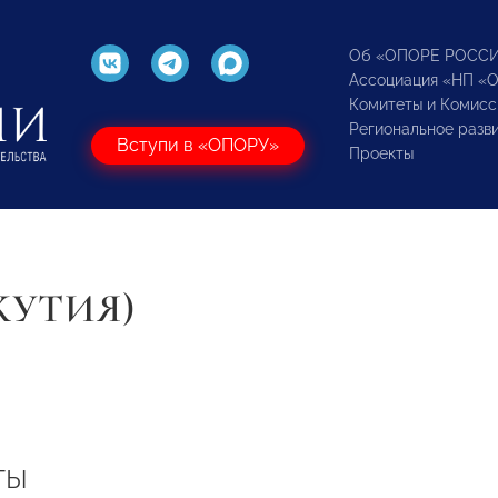
Об «ОПОРЕ РОСС
Ассоциация «НП «
Комитеты и Комисс
Региональное разв
Вступи в «ОПОРУ»
Проекты
КУТИЯ)
ты