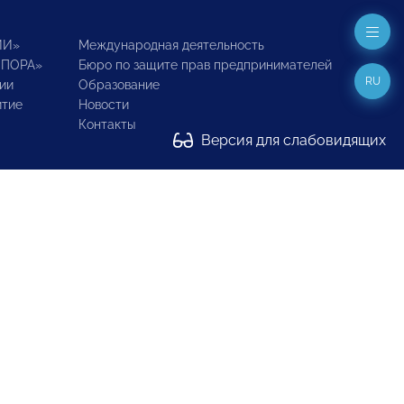
ИИ»
Международная деятельность
ОПОРА»
Бюро по защите прав предпринимателей
RU
ии
Образование
итие
Новости
Контакты
Версия для слабовидящих