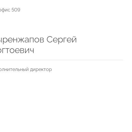
 офис 509
ыренжапов Сергей
гтоевич
олнительный директор