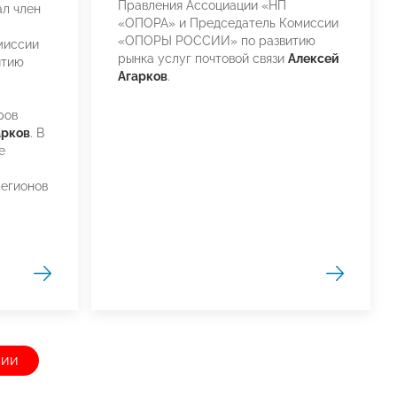
Правления Ассоциации «НП
ал член
«ОПОРА» и Председатель Комиссии
«ОПОРЫ РОССИИ» по развитию
миссии
рынка услуг почтовой связи
Алексей
итию
Агарков
.
ров
арков
. В
е
регионов
сии