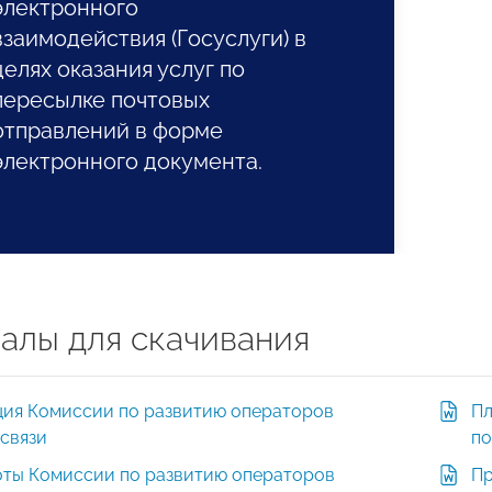
электронного
взаимодействия (Госуслуги) в
целях оказания услуг по
пересылке почтовых
отправлений в форме
электронного документа.
алы для скачивания
ция Комиссии по развитию операторов
Пл
связи
по
оты Комиссии по развитию операторов
Пр