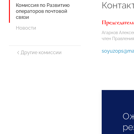
Контак
Комиссия по Развитию
операторов почтовой
связи
Председател
Новости
Агарков Алексе
член Правлени
soyuzops@mai
Другие комиссии
О
ре