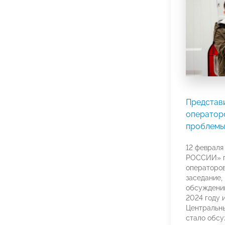
Представ
оператор
проблемы
12 феврал
РОССИИ» п
операторов
заседание,
обсуждению
2024 году 
Центральн
стало обсу