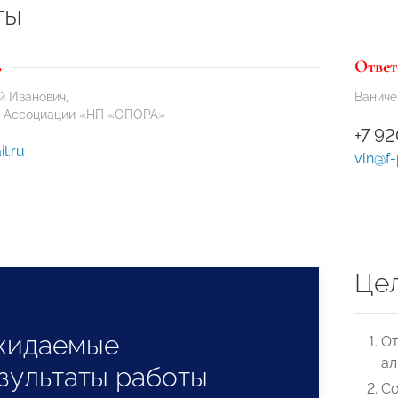
ты
ь
Ответ
й Иванович,
Ваниче
я Ассоциации «НП «ОПОРА»
+7 9
l.ru
vln@f-
Це
жидаемые
От
ал
зультаты работы
Со