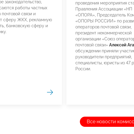
е законодательство,
проведения мероприятия ст
саются работы частных
Правления Ассоциации «НП
 почтовой связи и
«ОПОРА», Председатель Ко
ют сферу ЖКХ, рекламную
«ОПОРЫ РОССИИ» по разв
ть, банковскую сферу и
операторов почтовой связи,
ку.
президент некоммерческой
организации «Союз операто
почтовой связи»
Алексей Аг
обсуждении приняли участи
руководители предприятий,
специалисты, юристы из 47 
России.
Все новости комис