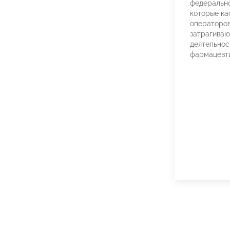
федерально
которые ка
операторов
затрагива
деятельнос
фармацевти