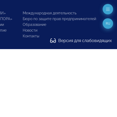
ИИ»
Международная деятельность
ОПОРА»
Бюро по защите прав предпринимателей
RU
ии
Образование
итие
Новости
Контакты
Версия для слабовидящих