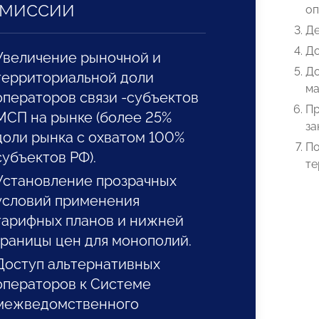
миссии
оп
Де
До
Увеличение рыночной и
До
территориальной доли
ма
операторов связи -субъектов
Пр
МСП на рынке (более 25%
за
доли рынка с охватом 100%
По
субъектов РФ).
те
Установление прозрачных
условий применения
тарифных планов и нижней
границы цен для монополий.
Доступ альтернативных
операторов к Системе
межведомственного