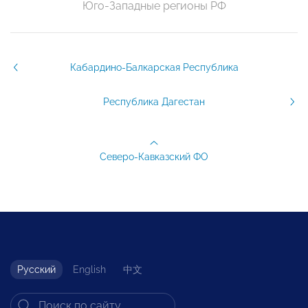
Юго-Западные регионы РФ
Кабардино-Балкарская Республика
Республика Дагестан
Северо-Кавказский ФО
Русский
English
中文