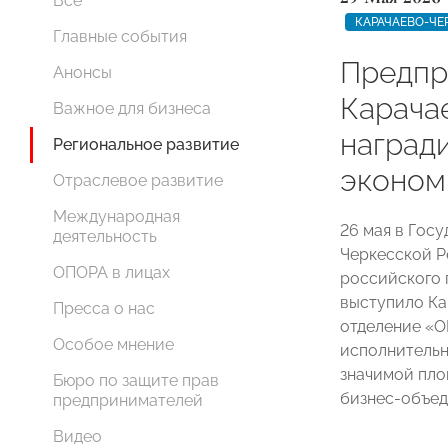
Все
КАРАЧАЕВО-ЧЕ
Главные события
Предпр
Анонсы
Карача
Важное для бизнеса
награди
Региональное развитие
эконом
Отраслевое развитие
Международная
26 мая в Гос
деятельность
Черкесской Р
ОПОРА в лицах
российского 
выступило Ка
Пресса о нас
отделение «
Особое мнение
исполнительн
значимой пло
Бюро по защите прав
бизнес-объед
предпринимателей
Видео