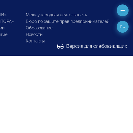
ИИ»
Международная деятельность
ОПОРА»
Бюро по защите прав предпринимателей
RU
ии
Образование
итие
Новости
Контакты
Версия для слабовидящих