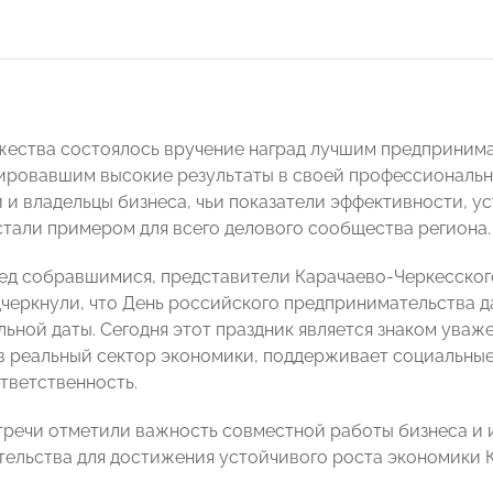
жества состоялось вручение наград лучшим предприним
ровавшим высокие результаты в своей профессионально
 и владельцы бизнеса, чьи показатели эффективности, у
стали примером для всего делового сообщества региона.
ед собравшимися, представители Карачаево-Черкесско
еркнули, что День российского предпринимательства д
ной даты. Сегодня этот праздник является знаком уважен
в реальный сектор экономики, поддерживает социальны
тветственность.
тречи отметили важность совместной работы бизнеса и
ельства для достижения устойчивого роста экономики 