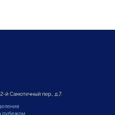
 2-й Самотечный пер., д.7.
деления
а рубежом