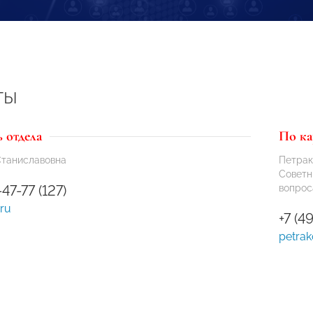
ты
 отдела
По к
Станиславовна
Петрак
Советн
-47-77 (127)
вопро
ru
+7 (4
petra