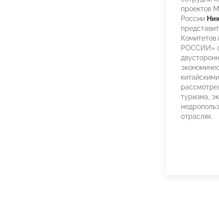
проектов 
России
Ник
представи
Комитетов
РОССИИ» о
двусторонн
экономичес
китайскими
рассмотрел
туризма, эк
недропольз
отраслях.