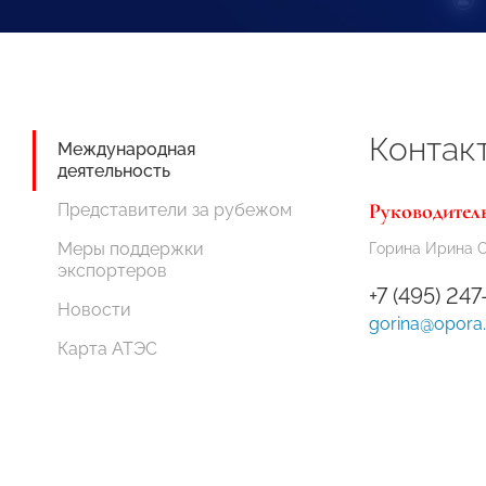
Контак
Международная
деятельность
Руководитель
Представители за рубежом
Меры поддержки
Горина Ирина 
экспортеров
+7 (495) 247
Новости
gorina@opora.
Карта АТЭС