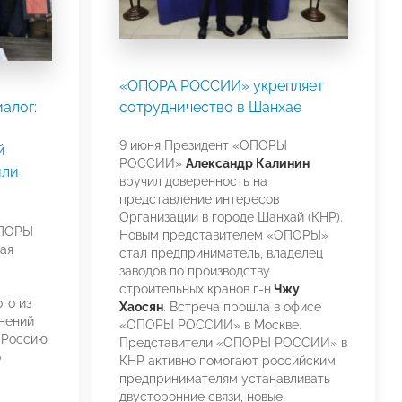
«ОПОРА РОССИИ» укрепляет
алог:
сотрудничество в Шанхае
9 июня Президент «ОПОРЫ
й
РОССИИ»
Александр Калинин
или
вручил доверенность на
представление интересов
Организации в городе Шанхай (КНР).
ОПОРЫ
Новым представителем «ОПОРЫ»
ая
стал предприниматель, владелец
заводов по производству
строительных кранов г-н
Чжу
го из
Хаосян
. Встреча прошла в офисе
нений
«ОПОРЫ РОССИИ» в Москве.
в Россию
Представители «ОПОРЫ РОССИИ» в
о
КНР активно помогают российским
предпринимателям устанавливать
двусторонние связи, новые