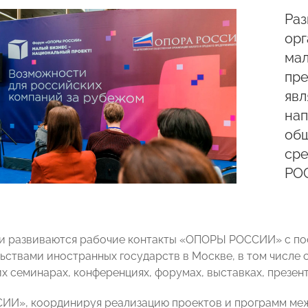
Раз
орг
мал
пре
явл
нап
общ
ср
РО
и развиваются рабочие контакты «ОПОРЫ РОССИИ» с по
ьствами иностранных государств в Москве, в том числе 
х семинарах, конференциях, форумах, выставках, презент
И», координируя реализацию проектов и программ меж