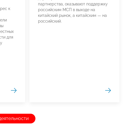
партнерства, оказывают поддержку
рес к
российским МСП в выходе на
китайский рынок, а китайским — на
тели
российский.
вы
местных
сти для
у
деятельности