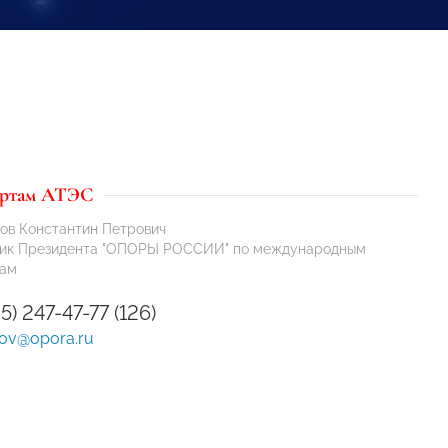
артам АТЭС
ов Константин Петрович
ик Президента "ОПОРЫ РОССИИ" по международным
сам
95) 247-47-77 (126)
kov@opora.ru