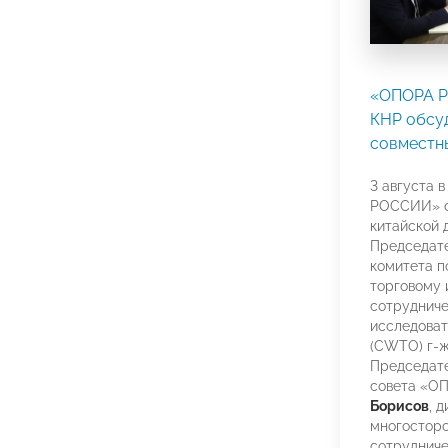
«ОПОРА Р
КНР обсу
совместн
3 августа 
РОССИИ» с
китайской 
Председат
комитета п
торговому 
сотрудниче
исследоват
(CWTO) г-
Председате
совета «
Борисов
, 
многосторо
сотрудниче