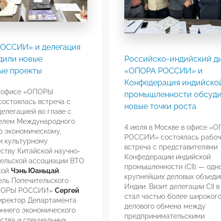
ОССИИ» и делегация
дили новые
Российско-индийский ди
ые проекты
«ОПОРА РОССИИ» и
Конфедерация индийско
в офисе «ОПОРЫ
промышленности обсуд
остоялась встреча с
новые точки роста
делегацией во главе с
елем Международного
4 июля в Москве в офисе «
о экономическому,
РОССИИ» состоялась рабоч
и культурному
встреча с представителями
ству Китайской научно-
Конфедерации индийской
ельской ассоциации ВТО
промышленности (CII) — одно
жой
Чэнь Юаньцай
.
крупнейших деловых объеди
ль Попечительского
Индии. Визит делегации CII 
ОПОРЫ РОССИИ»
Сергей
стал частью более широког
директор Департамента
делового обмена между
ннего экономического
предпринимательскими
ства и специальных