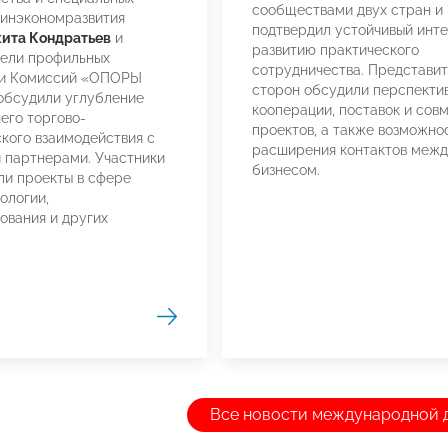
сообществами двух стран и
Минэкономразвития
подтвердил устойчивый инте
ита Кондратьев
и
развитию практического
тели профильных
сотрудничества. Представи
 и Комиссий «ОПОРЫ
сторон обсудили перспекти
бсудили углубление
кооперации, поставок и сов
его торгово-
проектов, а также возможно
кого взаимодействия с
расширения контактов межд
 партнерами. Участники
бизнесом.
и проекты в сфере
ологии,
ования и других
Все новости международной 