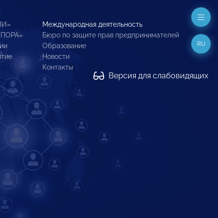
ИИ»
Международная деятельность
ОПОРА»
Бюро по защите прав предпринимателей
RU
ии
Образование
итие
Новости
Контакты
Версия для слабовидящих