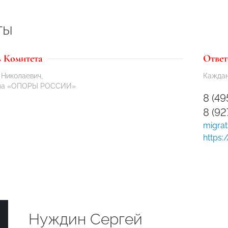
ты
ь Комитета
Ответ
Николаевич,
Кажда
ума «ОПОРЫ РОССИИ»
8 (49
8 (9
migrat
https:
Нуждин Сергей