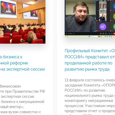
Профильный Комитет «
ю бизнеса к
РОССИИ» представил от
нной реформе
проделанной работе по
 на экспертной сессии
развитию рынка труда
13 февраля состоялось очер
заседание Комитета «ОПОР
 Финансовом
РОССИИ» по развитию
те при Правительстве РФ
национального рынка труда 
 экспертная сессия
мониторингу миграционных
 бизнеса к миграционной
процессов. Участникам мер
овый вектор»,
представили отчет о продел
нная вузом совместно с