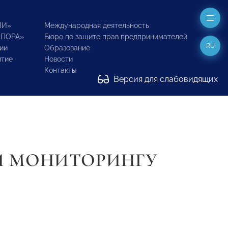
ИИ»
Международная деятельность
ОПОРА»
Бюро по защите прав предпринимателей
RU
ии
Образование
итие
Новости
Контакты
Версия для слабовидящих
И МОНИТОРИНГУ