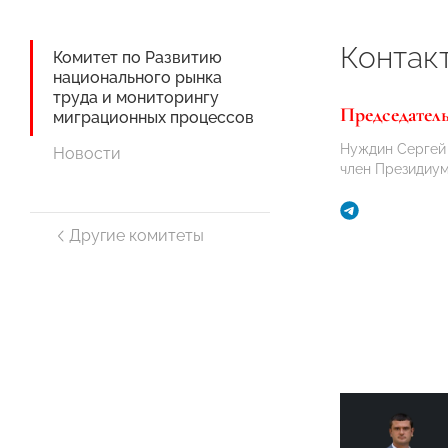
Контак
Комитет по Развитию
национального рынка
труда и мониторингу
Председател
миграционных процессов
Нуждин Сергей 
Новости
член Президи
Другие комитеты