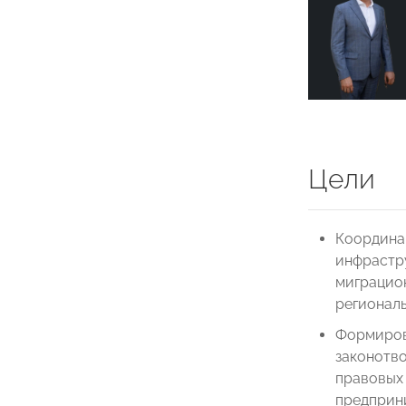
Цели
Координа
инфрастр
миграцио
регионал
Формиров
законотв
правовых 
предприн