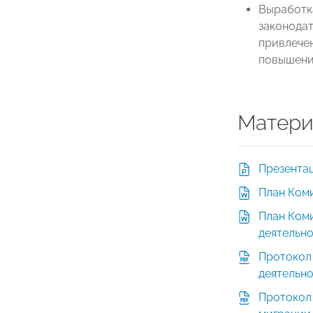
Выработк
законодат
привлечен
повышени
Матери
Презента
План Коми
План Ком
деятельно
Протокол
деятельно
Протокол 