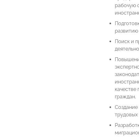
рабочую 
иностранн
Подготов
развитию
Поиск и 
деятельн
Повышени
экспертн
законода
иностран
качестве
граждан.
Создание
трудовых 
Разработк
миграцион