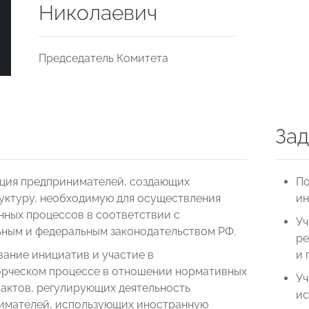
Николаевич
Председатель Комитета
Зад
ция предпринимателей, создающих
По
уктуру, необходимую для осуществления
ин
нных процессов в соответствии с
Уч
ьным и федеральным законодательством РФ.
ре
ание инициатив и участие в
и 
орческом процессе в отношении нормативных
Уч
актов, регулирующих деятельность
ис
имателей, использующих иностранную