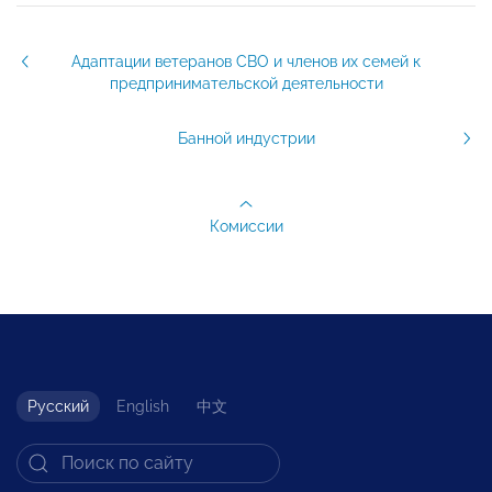
Адаптации ветеранов СВО и членов их семей к
предпринимательской деятельности
Банной индустрии
Комиссии
Русский
English
中文