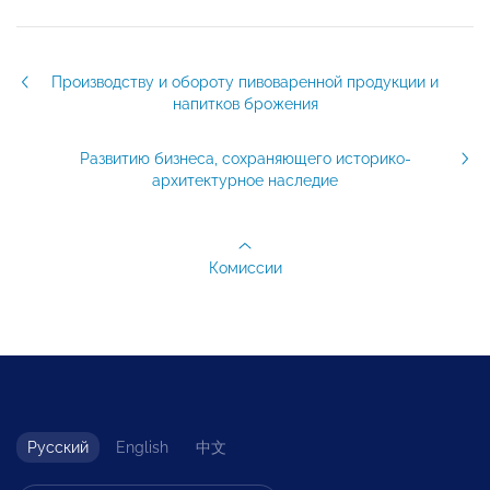
Производству и обороту пивоваренной продукции и
напитков брожения
Развитию бизнеса, сохраняющего историко-
архитектурное наследие
Комиссии
Русский
English
中文