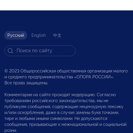
Русский
English
中文
© 2023 Общероссийская общественная организация малого
и среднего предпринимательства «ОПОРА РОССИИ».
Все права защищены.
Комментарии на сайте проходят модерацию. Согласно
требованиям российского законодательства, мы не
публикуем сообщения, содержащие нецензурную лексику
и/или оскорбления, даже в случае замены букв точками,
тире и любыми иными символами. Не допускаются
сообщения, призывающие к межнациональной и социальной
розни.