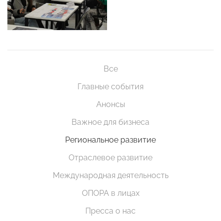
Все
Главные события
Анонсы
Важное для бизнеса
Региональное развитие
Отраслевое развитие
Международная деятельность
ОПОРА в лицах
Пресса о нас