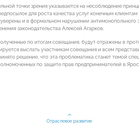
льной точки зрения указывается на несоблюдение принци
редпосылок для роста качества услуг конечным клиента
 уверены и в формальном нарушении антимонопольного 
енения законодательства Алексей Агарков.
полученные по итогам совещания, будут отражены в про
ируется выслать участникам совещания и всем представи
принято решение, что эта проблематика станет темой сп
олномоченных по защите прав предпринимателей в Яросл
Отраслевое развитие