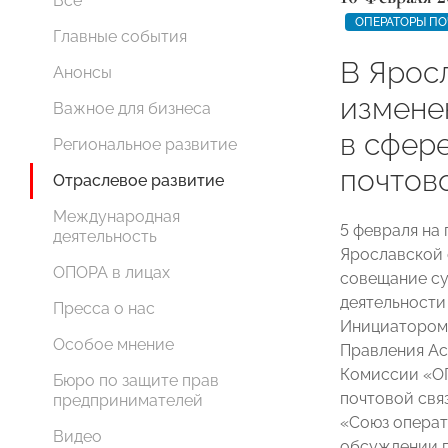
Все
ОПЕРАТОРЫ ПО
Главные события
В Ярос
Анонсы
измене
Важное для бизнеса
в сфере
Региональное развитие
почтов
Отраслевое развитие
Международная
5 февраля на
деятельность
Ярославской 
ОПОРА в лицах
совещание с
деятельности 
Пресса о нас
Инициатором 
Особое мнение
Правления Ас
Комиссии «О
Бюро по защите прав
почтовой свя
предпринимателей
«Союз операт
Видео
обсуждении п