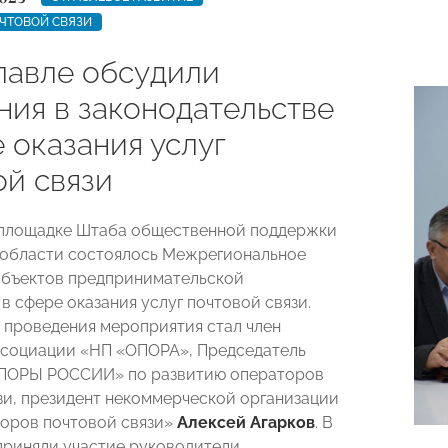
ЧТОВОЙ СВЯЗИ
лавле обсудили
ния в законодательстве
 оказания услуг
ой связи
 площадке Штаба общественной поддержки
области состоялось Межрегиональное
убъектов предпринимательской
в сфере оказания услуг почтовой связи.
проведения мероприятия стал член
социации «НП «ОПОРА», Председатель
ПОРЫ РОССИИ» по развитию операторов
зи, президент некоммерческой организации
оров почтовой связи»
Алексей Агарков
. В
риняли участие руководители