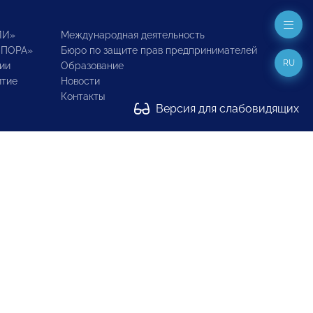
ИИ»
Международная деятельность
ОПОРА»
Бюро по защите прав предпринимателей
RU
ии
Образование
итие
Новости
Контакты
Версия для слабовидящих