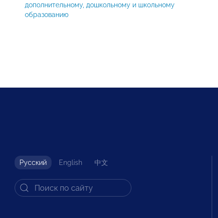
дополнительному, дошкольному и школьному
образованию
Русский
English
中文