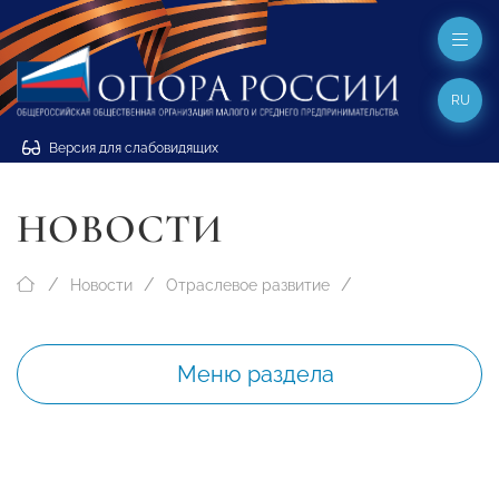
RU
Версия для слабовидящих
НОВОСТИ
Новости
Отраслевое развитие
Меню раздела