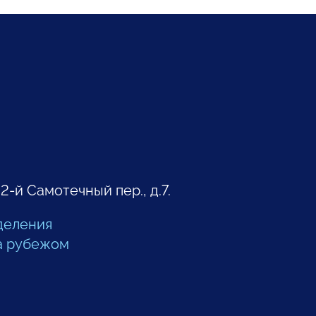
 2-й Самотечный пер., д.7.
деления
а рубежом