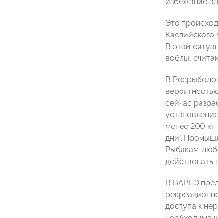
избежание ад
Это происход
Каспийского м
В этой ситуа
воблы, счита
В Росрыболов
вероятностью
сейчас разра
установление
менее 200 кг
дни". Промыш
Рыбакам-люби
действовать 
В ВАРПЭ пред
рекреационно
доступа к не
необходима к