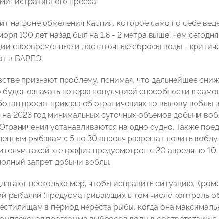
министративного пресса.
ит на фоне обмеления Каспия, которое само по себе вед
оря 100 лет назад был на 1,8 - 2 метра выше, чем сегодн
ции своевременные и достаточные сбросы воды - критич
ют в ВАРПЭ.
стве признают проблему, понимая, что дальнейшее сниж
 будет означать потерю популяцией способности к само
ботан проект приказа об ограничениях по вылову воблы в
 на 2023 год минимальных суточных объемов добычи воб
. Ограничения устанавливаются на одно судно. Также пре
ленным рыбакам с 5 по 30 апреля разрешат ловить воблу 
телям такой же график предусмотрен с 20 апреля по 10 м
полный запрет добычи воблы.
лагают несколько мер, чтобы исправить ситуацию. Кром
й рыбалки (предусматривающих в том числе контроль об
рестилищам в период нереста рыбы, когда она максималь
омплексная программа выбросов воды в соответствии с 