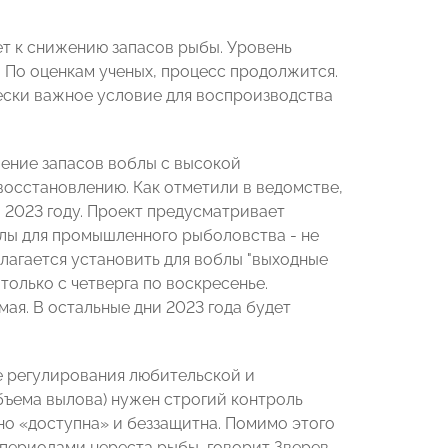
ет к снижению запасов рыбы. Уровень
я. По оценкам ученых, процесс продолжится.
ески важное условие для воспроизводства
ение запасов воблы с высокой
восстановлению. Как отметили в ведомстве,
 2023 году. Проект предусматривает
лы для промышленного рыболовства - не
длагается установить для воблы "выходные
только с четверга по воскресенье.
ая. В остальные дни 2023 года будет
е регулирования любительской и
ъема вылова) нужен строгий контроль
но «доступна» и беззащитна. Помимо этого
периодами нереста рыбы, говорит Зверев.