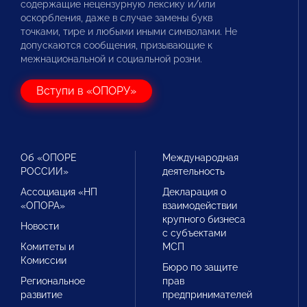
содержащие нецензурную лексику и/или
оскорбления, даже в случае замены букв
точками, тире и любыми иными символами. Не
допускаются сообщения, призывающие к
межнациональной и социальной розни.
Вступи в «ОПОРУ»
Об «ОПОРЕ
Международная
РОССИИ»
деятельность
Ассоциация «НП
Декларация о
«ОПОРА»
взаимодействии
крупного бизнеса
Новости
с субъектами
Комитеты и
МСП
Комиссии
Бюро по защите
Региональное
прав
развитие
предпринимателей