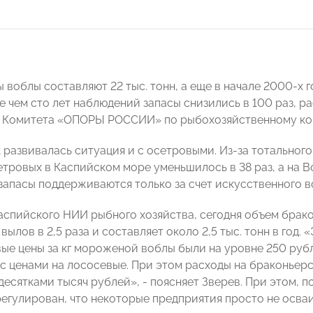
 воблы составляют 22 тыс. тонн, а еще в начале 2000-х го
ее чем сто лет наблюдений запасы снизились в 100 раз, р
ь Комитета «ОПОРЫ РОССИИ» по рыбохозяйственному к
 развивалась ситуация и с осетровыми. Из-за тотального
тровых в Каспийском море уменьшилось в 38 раз, а на Вол
 запасы поддерживаются только за счет искусственного в
аспийского НИИ рыбного хозяйства, сегодня объем брак
ылов в 2,5 раза и составляет около 2,5 тыс. тонн в год.
ые цены за кг мороженой воблы были на уровне 250 рубле
с ценами на лососевые. При этом расходы на браконьер
есятками тысяч рублей», - поясняет Зверев. При этом, п
регулирован, что некоторые предприятия просто не осв