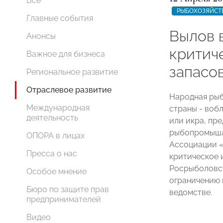
Все
РЫБОХОЗЯЙСТ
Главные события
Вылов 
Анонсы
критич
Важное для бизнеса
запасо
Региональное развитие
Отраслевое развитие
Народная рыб
Международная
страны - вобл
деятельность
или икра, пр
рыбопромышле
ОПОРА в лицах
Ассоциации «
Пресса о нас
критическое 
Росрыболовст
Особое мнение
ограничению 
Бюро по защите прав
ведомстве.
предпринимателей
Видео