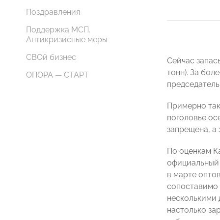
Поздравления
Поддержка МСП.
Антикризисные меры
СВОй бизнес
Сейчас запасы
тонн). За бол
ОПОРА — СТАРТ
председател
Примерно так
поголовье осе
запрещена, а
По оценкам К
официальный в
в марте оптов
сопоставимо 
несколькими д
настолько за