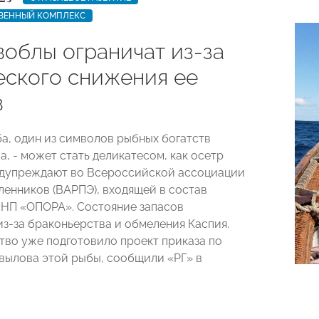
ВЕННЫЙ КОМПЛЕКС
воблы ограничат из-за
еского снижения ее
в
а, один из символов рыбных богатств
а, - может стать деликатесом, как осетр
едупреждают во Всероссийской ассоциации
нников (ВАРПЭ), входящей в состав
НП «ОПОРА». Состояние запасов
из-за браконьерства и обмеления Каспия.
во уже подготовило проект приказа по
вылова этой рыбы, сообщили «РГ» в