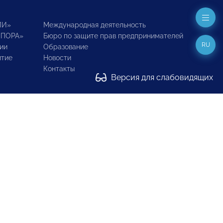
ИИ»
Международная деятельность
ОПОРА»
Бюро по защите прав предпринимателей
RU
ии
Образование
итие
Новости
Контакты
Версия для слабовидящих