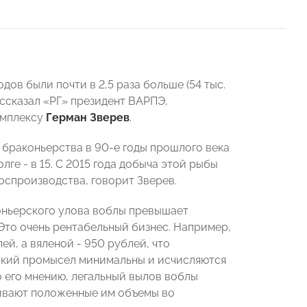
дов были почти в 2,5 раза больше (54 тыс.
ассказал «РГ» президент ВАРПЭ,
омплексу
Герман Зверев
.
 браконьерства в 90-е годы прошлого века
ге - в 15. С 2015 года добыча этой рыбы
оспроизводства, говорит Зверев.
оньерского улова воблы превышает
 «Это очень рентабельный бизнес. Например,
й, а вяленой - 950 рублей, что
ский промысел минимальны и исчисляются
о его мнению, легальный вылов воблы
аивают положенные им объемы во