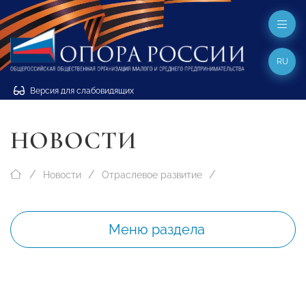
RU
Версия для слабовидящих
НОВОСТИ
Новости
Отраслевое развитие
Меню раздела