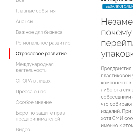
Все
БЕЗАЛКОГОЛЬ
Главные события
Незаме
Анонсы
почему
Важное для бизнеса
перейт
Региональное развитие
упаков
Отраслевое развитие
Международная
Предприятия п
деятельность
пластиковой 
ОПОРА в лицах
компонентов.
либо она сил
Пресса о нас
собеседники 
Особое мнение
что собирают
изделий. При 
Бюро по защите прав
хотя СМИ соо
предпринимателей
именно к этом
Видео