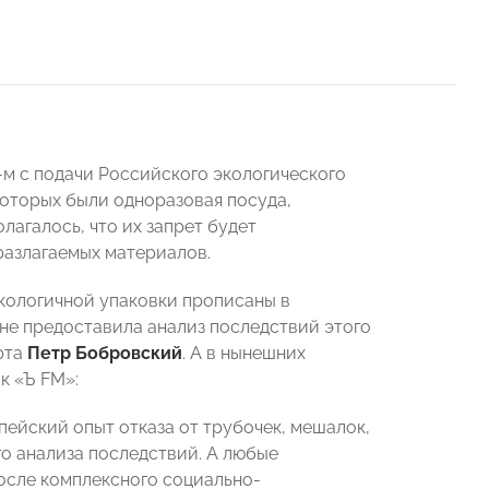
-м с подачи Российского экологического
которых были одноразовая посуда,
лагалось, что их запрет будет
разлагаемых материалов.
еэкологичной упаковки прописаны в
 не предоставила анализ последствий этого
рта
Петр Бобровский
. А в нынешних
к «Ъ FM»:
пейский опыт отказа от трубочек, мешалок,
го анализа последствий. А любые
после комплексного социально-