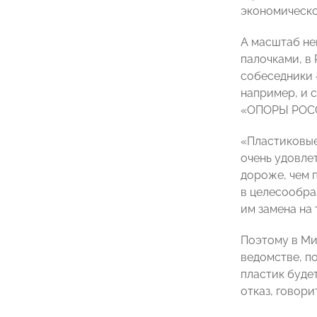
экономическо
А масштаб не
палочками, в 
собеседники 
например, и 
«ОПОРЫ РОСС
«Пластиковые
очень удовле
дороже, чем 
в целесообра
им замена на
Поэтому в Мин
ведомстве, п
пластик буде
отказ, говор