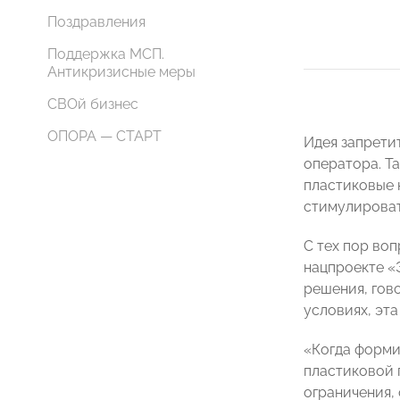
Поздравления
Поддержка МСП.
Антикризисные меры
СВОй бизнес
ОПОРА — СТАРТ
Идея запрети
оператора. Т
пластиковые к
стимулироват
С тех пор воп
нацпроекте «Э
решения, гов
условиях, эта
«Когда форми
пластиковой п
ограничения,