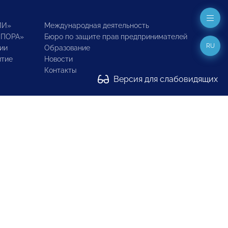
ИИ»
Международная деятельность
ОПОРА»
Бюро по защите прав предпринимателей
RU
ии
Образование
итие
Новости
Контакты
Версия для слабовидящих