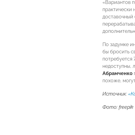
«Вариантов п
практически 
доставочный 
перерабатыва
дополнительн
По задумке и
бы бросить с
потребуется 7
недоступны, 
Абрамченко
похоже, могут
Источник:
«К
Фото: freepik