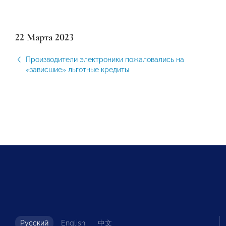
22 Марта 2023
Производители электроники пожаловались на
«зависшие» льготные кредиты
Русский
English
中文