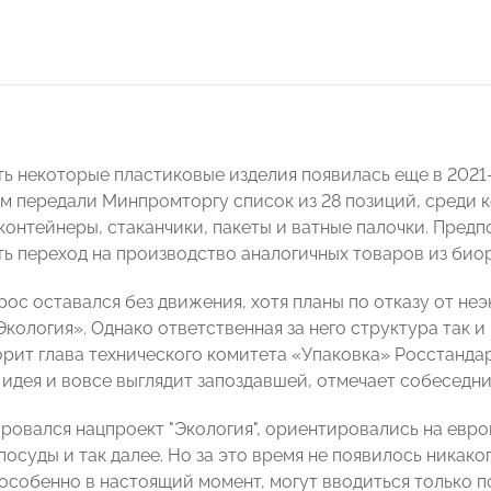
ть некоторые пластиковые изделия появилась еще в 2021
ам передали Минпромторгу список из 28 позиций, среди 
онтейнеры, стаканчики, пакеты и ватные палочки. Предпо
ь переход на производство аналогичных товаров из био
рос оставался без движения, хотя планы по отказу от н
кология». Однако ответственная за него структура так и
орит глава технического комитета «Упаковка» Росстанда
 идея и вовсе выглядит запоздавшей, отмечает собеседни
ровался нацпроект "Экология", ориентировались на евро
осуды и так далее. Но за это время не появилось никако
 особенно в настоящий момент, могут вводиться только 