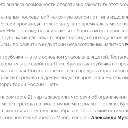
го анализа возможности оперативно заместить этот объ
гативных последствий напрямую зависит от типа изделия.
России производят только вату, в то время как само осн
«Ъ FM». Поэтому ограничение их оборота может привести
с трубочками для сока, говорит президент объединения 
ИИ» по развитию индустрии безалкогольных напитков
М
 трубочки — это в основном упаковка для детей. Тесты 
творительные свойства. Плюс бумажная трубочка не произ
пластиковая. Соответственно, цена продукта гарантирова
зности перехода на другие виды товаров. Если мы отказы
 территории России? Нет».
промторге 21 марта заверили, что речи об ограничении 
о мере перехода на экологичные материалы — стекло, бу
т снижаться естественным образом. Пока самый оптималь
ит сооснователь проекта «Много лосося»
Александр Мут