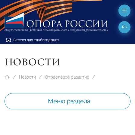
RU
Версия для слабовидящих
НОВОСТИ
Новости
Отраслевое развитие
Меню раздела