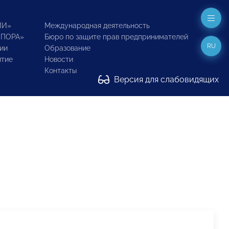
ИИ»
Международная деятельность
ОПОРА»
Бюро по защите прав предпринимателей
RU
ии
Образование
итие
Новости
Контакты
Версия для слабовидящих