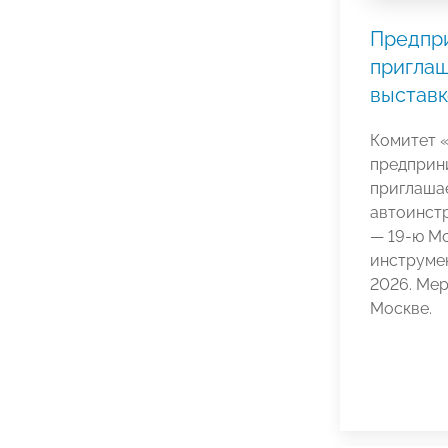
Предпр
приглаш
выставк
Комитет 
предприн
приглаша
автоинст
— 19-ю М
инструмен
2026. Мер
Москве.