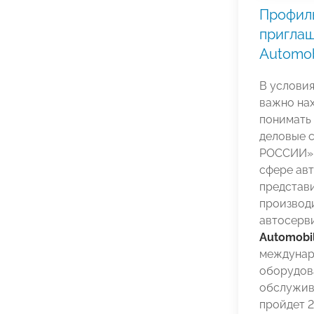
Профил
пригла
Automob
В услови
важно нах
понимать
деловые 
РОССИИ» 
сфере ав
представи
производ
автосерв
Automobi
междунар
оборудов
обслужив
пройдет 2