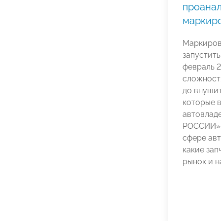
проанал
маркиро
Маркиров
запустить
февраль 2
сложностя
до внушит
которые в
автовлад
РОССИИ» 
сфере авт
какие зап
рынок и 