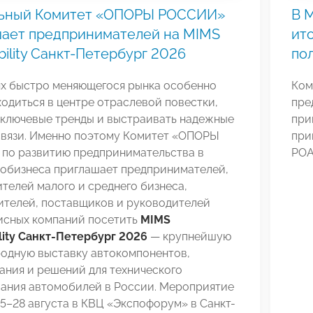
ьный Комитет «ОПОРЫ РОССИИ»
В 
шает предпринимателей на MIMS
ит
ility Санкт-Петербург 2026
по
ях быстро меняющегося рынка особенно
Ком
одиться в центре отраслевой повестки,
пре
 ключевые тренды и выстраивать надежные
при
связи. Именно поэтому Комитет «ОПОРЫ
при
по развитию предпринимательства в
РОА
тобизнеса приглашает предпринимателей,
телей малого и среднего бизнеса,
ителей, поставщиков и руководителей
исных компаний посетить
MIMS
lity Санкт-Петербург 2026
— крупнейшую
одную выставку автокомпонентов,
ания и решений для технического
ания автомобилей в России. Мероприятие
5–28 августа в КВЦ «Экспофорум» в Санкт-