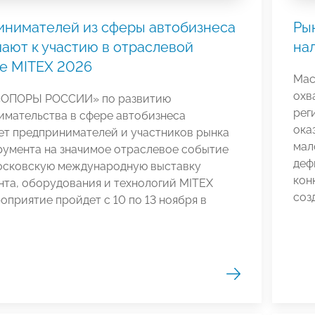
инимателей из сферы автобизнеса
Ры
ают к участию в отраслевой
нал
е MITEX 2026
Мас
охв
«ОПОРЫ РОССИИ» по развитию
рег
имательства в сфере автобизнеса
ока
ет предпринимателей и участников рынка
мал
румента на значимое отраслевое событие
деф
осковскую международную выставку
кон
та, оборудования и технологий MITEX
соз
оприятие пройдет с 10 по 13 ноября в