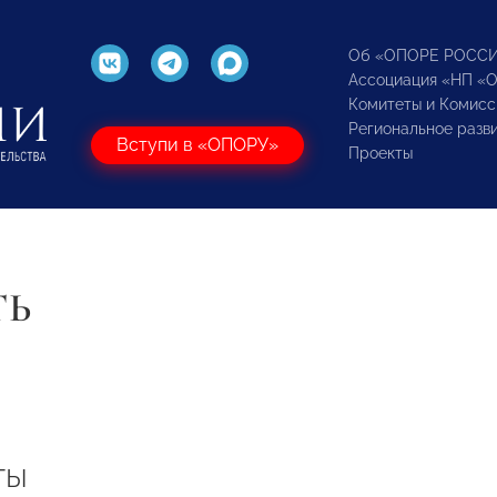
Об «ОПОРЕ РОСС
Ассоциация «НП «
Комитеты и Комисс
Региональное разв
Вступи в «ОПОРУ»
Проекты
ТЬ
ты