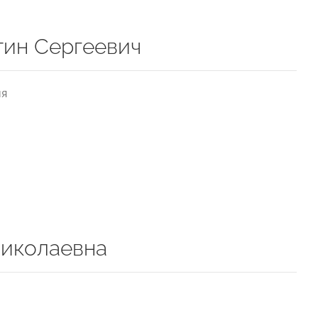
тин Сергеевич
ия
иколаевна