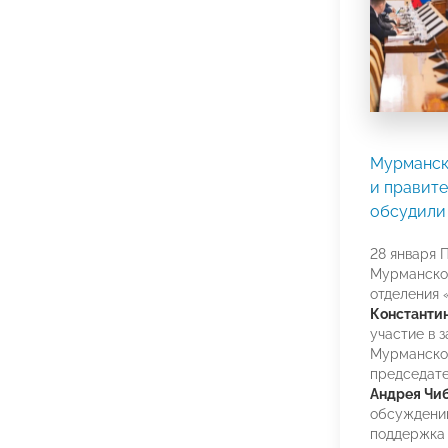
Мурманс
и правите
обсудили
28 января 
Мурманско
отделения
Константи
участие в 
Мурманско
председат
Андрея Чи
обсуждений
поддержка