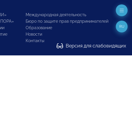
ИИ»
Международная деятельность
ОПОРА»
Бюро по защите прав предпринимателей
RU
ии
Образование
итие
Новости
Контакты
Версия для слабовидящих