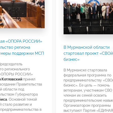
кая «ОПОРА РОССИИ»
льство региона
В Мурманской области
 меры поддержки МСП
стартовал проект «СВОй
бизнес»
Председатель
го регионального
В Мурманске стартовала
 «ОПОРЫ РОССИИ»
федеральная программа по
н Котловский
принял
предпринимательству «СВО
заседании Правительства
бизнес». Ее цель — помочь
й области под
ветеранам, участникам СВО
ельством Губернатора
членам их семей освоить
биса
. Основной темой
предпринимательские навык
 стало развитие и
Организатором программы
 предпринимательства в
выступают Партия «ЕДИНАЯ