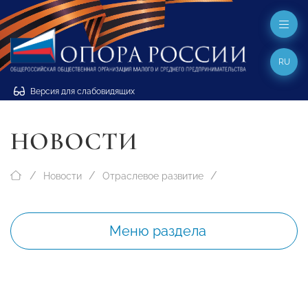
RU
Версия для слабовидящих
НОВОСТИ
Новости
Отраслевое развитие
Меню раздела