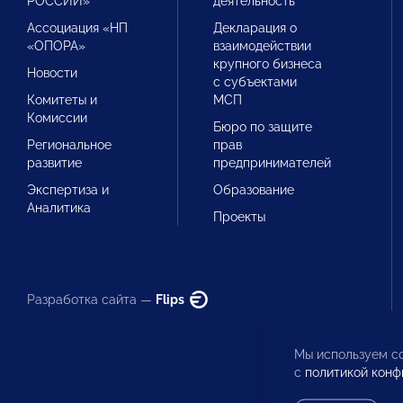
РОССИИ»
деятельность
Ассоциация «НП
Декларация о
«ОПОРА»
взаимодействии
крупного бизнеса
Новости
с субъектами
Комитеты и
МСП
Комиссии
Бюро по защите
Региональное
прав
развитие
предпринимателей
Экспертиза и
Образование
Аналитика
Проекты
Разработка сайта —
Flips
Мы используем co
с
политикой конф