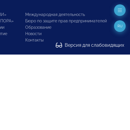
ИИ»
Международная деятельность
ОПОРА»
Бюро по защите прав предпринимателей
RU
ии
Образование
итие
Новости
Контакты
Версия для слабовидящих