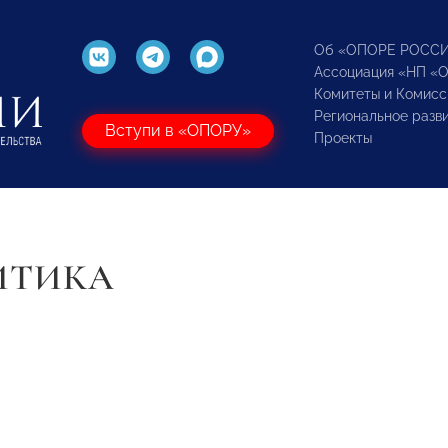
Об «ОПОРЕ РОСС
Ассоциация «НП «
Комитеты и Комисс
Региональное разв
Вступи в «ОПОРУ»
Проекты
ИТИКА