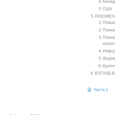
Канад
США
РЕКОМЕН
Повыш
Повыш
Повыш
малог
Инфор
Форми
Крите
ВЗГЛЯД 
Часть 1