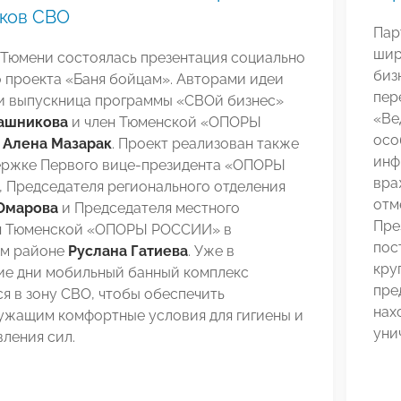
ков СВО
Пар
шир
 Тюмени состоялась презентация социально
биз
 проекта «Баня бойцам». Авторами идеи
пер
и выпускница программы «СВОй бизнес»
«Ве
ашникова
и член Тюменской «ОПОРЫ
осо
»
Алена Мазарак
. Проект реализован также
инф
ержке Первого вице-президента «ОПОРЫ
вра
 Председателя регионального отделения
отм
Омарова
и Председателя местного
Пре
я Тюменской «ОПОРЫ РОССИИ» в
пос
районе​​​​​
Руслана Гатиева
. Уже в
кру
е дни мобильный банный комплекс
пре
я в зону СВО, чтобы обеспечить
нах
ужащим комфортные условия для гигиены и
уни
ления сил.