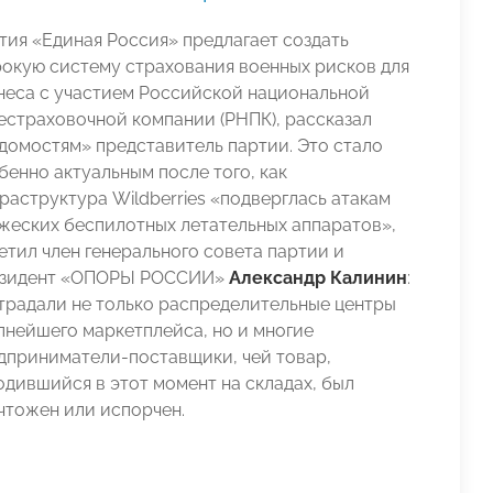
тия «Единая Россия» предлагает создать
окую систему страхования военных рисков для
неса с участием Российской национальной
естраховочной компании (РНПК), рассказал
домостям» представитель партии. Это стало
бенно актуальным после того, как
раструктура Wildberries «подверглась атакам
жеских беспилотных летательных аппаратов»,
етил член генерального совета партии и
зидент «ОПОРЫ РОССИИ»
Александр Калинин
:
традали не только распределительные центры
пнейшего маркетплейса, но и многие
дприниматели-поставщики, чей товар,
одившийся в этот момент на складах, был
чтожен или испорчен.