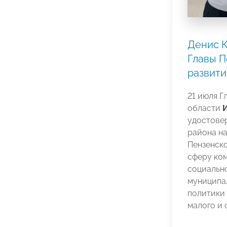
Денис 
Главы П
развити
21 июля Г
области
удостове
района н
Пензенс
сферу ко
социальн
муниципа
политики 
малого и 