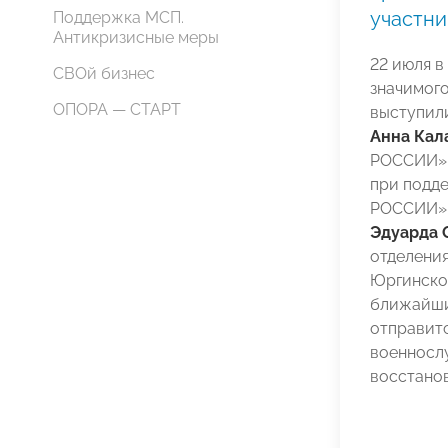
участни
Поддержка МСП.
Антикризисные меры
22 июля в
СВОй бизнес
значимого
ОПОРА — СТАРТ
выступил
Анна Кал
РОССИИ
при подд
РОССИИ»,
Эдуарда 
отделени
Юргинском 
ближайши
отправитс
военносл
восстанов