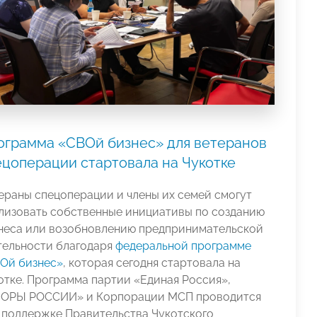
ограмма «СВОй бизнес» для ветеранов
ецоперации стартовала на Чукотке
ераны спецоперации и члены их семей смогут
лизовать собственные инициативы по созданию
неса или возобновлению предпринимательской
тельности благодаря
федеральной программе
Ой бизнес»
, которая сегодня стартовала на
отке. Программа партии «Единая Россия»,
ОРЫ РОССИИ» и Корпорации МСП проводится
 поддержке Правительства Чукотского