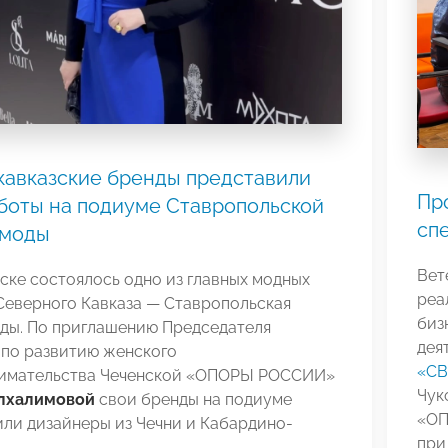
авказские бренды представили
Пр
боты на подиуме Ставропольской
сп
 моды
Вет
ске состоялось одно из главных модных
реа
Северного Кавказа — Ставропольская
биз
оды. По приглашению Председателя
дея
 по развитию женского
«СВ
имательства Чеченской «ОПОРЫ РОССИИ»
Чук
лхалимовой
свои бренды на подиуме
«ОП
ли дизайнеры из Чечни и Кабардино-
при