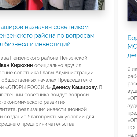
Каширов назначен советником
ензенского района по вопросам
Бо
я бизнеса и инвестиций
МС
де
лава Пензенского района Пензенской
Иван Кирюхин
официально вручил
9 и
рение советника Главы Администрации
раб
а общественных началах Председателю
рас
кой «ОПОРЫ РОССИИ»
Денису Каширову
. В
ауд
мпетенций советника войдут вопросы
«ОП
о-экономического развития
ауд
литета, реализация инвестиционной
пре
и создание благоприятных условий для
«ОП
среднего предпринимательства.
РОС
нал