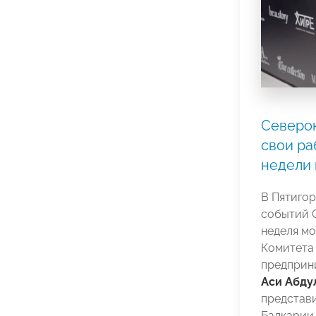
Северок
свои ра
недели
В Пятигор
событий 
неделя м
Комитета
предприн
Аси Абду
представи
Балкарии.