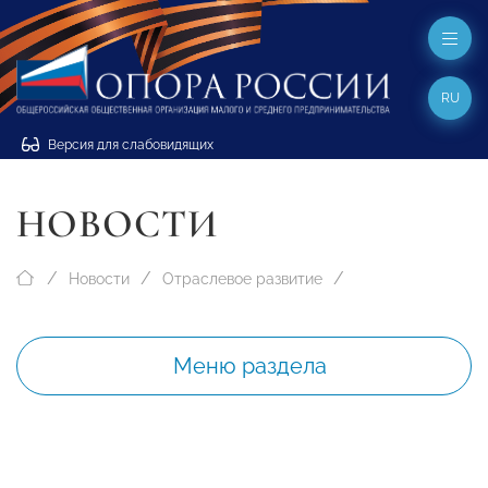
RU
Версия для слабовидящих
НОВОСТИ
Новости
Отраслевое развитие
Меню раздела