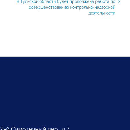
В Тульской области будет продолжена работа по
совершенствованию контрольно-надзорной
деятельности
 2-й Самотечный пер., д.7.