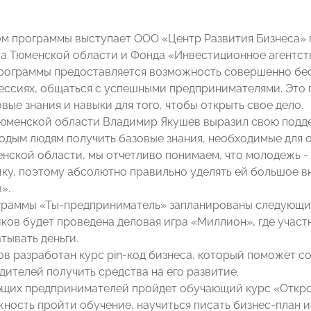
м программы выступает ООО «Центр Развития Бизнеса»
а Тюменской области и Фонда «Инвестиционное агентст
рограммы предоставляется возможность совершенно бес
ессиях, общаться с успешными предпринимателями. Это 
вые знания и навыки для того, чтобы открыть свое дело.
юменской области Владимир Якушев выразил свою подд
одым людям получить базовые знания, необходимые для о
енской области, мы отчетливо понимаем, что молодежь - 
ку, поэтому абсолютно правильно уделять ей большое в
».
граммы «Ты-предприниматель» запланированы следующи
иков будет проведена деловая игра «Миллион», где участ
тывать деньги.
ов разработан курс pin-код бизнеса, который поможет со
дителей получить средства на его развитие.
ющих предпринимателей пройдет обучающий курс «Открой
ность пройти обучение, научиться писать бизнес-план 