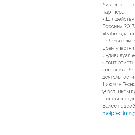
бизнес-проект
партнера.
⦁ Для действ
России» 2017
«Работодател
Победители р
Всем участни
индивидуальн
Стоит отмети
составило бо
деятельности
1 июля в Техн
участником п
откройсвоеде
Более подроб
molpred.tmn@