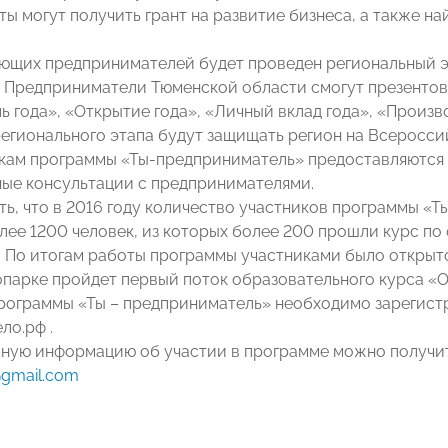
ы могут получить грант на развитие бизнеса, а также на
ующих предпринимателей будет проведен региональный 
. Предприниматели Тюменской области смогут презентова
ь года», «Открытие года», «Личный вклад года», «Произв
егионального этапа будут защищать регион на Всеросси
кам программы «Ты-предприниматель» предоставляются 
ые консультации с предпринимателями.
ть, что в 2016 году количество участников программы «
лее 1200 человек, из которых более 200 прошли курс п
. По итогам работы программы участниками было открыто
опарке пройдет первый поток образовательного курса «От
рограммы «Ты – предприниматель» необходимо зарегистр
ло.рф .
ную информацию об участии в программе можно получить п
gmail.com