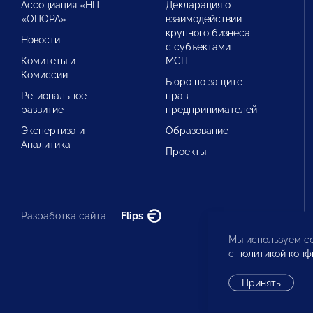
Ассоциация «НП
Декларация о
«ОПОРА»
взаимодействии
крупного бизнеса
Новости
с субъектами
Комитеты и
МСП
Комиссии
Бюро по защите
Региональное
прав
развитие
предпринимателей
Экспертиза и
Образование
Аналитика
Проекты
Разработка сайта —
Flips
Мы используем co
с
политикой конф
Принять