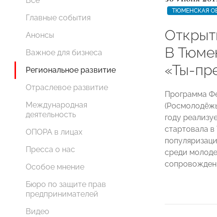
Все
ТЮМЕНСКАЯ О
Главные события
Открыть
Анонсы
В Тюме
Важное для бизнеса
«Ты-пр
Региональное развитие
Отраслевое развитие
Программа Фе
Международная
(Росмолодёжь
деятельность
году реализуе
стартовала в
ОПОРА в лицах
популяризаци
Пресса о нас
среди молоде
сопровожден
Особое мнение
Бюро по защите прав
предпринимателей
Видео