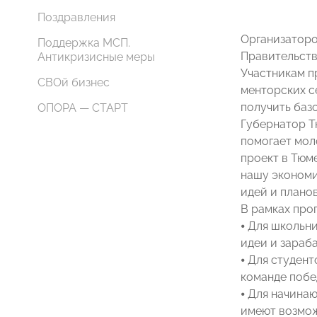
Поздравления
Организаторо
Поддержка МСП.
Правительств
Антикризисные меры
Участникам п
СВОй бизнес
менторских с
получить базо
ОПОРА — СТАРТ
Губернатор Т
помогает мол
проект в Тюм
нашу экономи
идей и планов
В рамках про
⦁ Для школьн
идеи и зараба
⦁ Для студент
команде побе
⦁ Для начина
имеют возмож