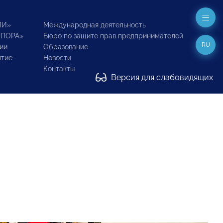
ИИ»
Международная деятельность
ОПОРА»
Бюро по защите прав предпринимателей
RU
ии
Образование
итие
Новости
Контакты
Версия для слабовидящих