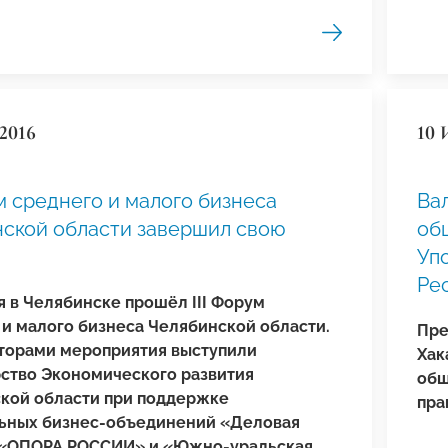
2016
10 
ум среднего и малого бизнеса
Ва
ской области завершил свою
об
Уп
Ре
я в Челябинске прошёл III Форум
 и малого бизнеса Челябинской области.
Пре
торами мероприятия выступили
Хак
ство Экономического развития
общ
кой области при поддержке
пра
ьных бизнес-объединений «Деловая
 «ОПОРА РОССИИ» и «Южно-уральская