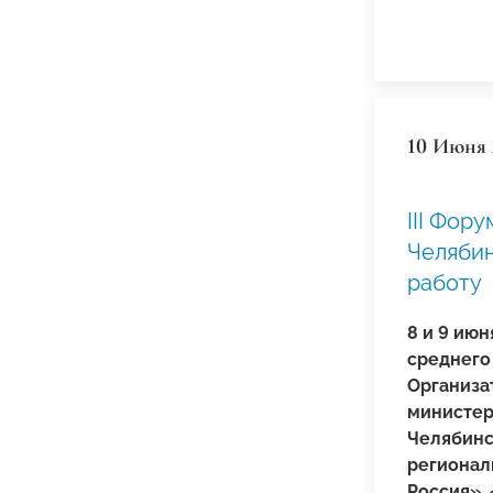
10 Июня 
III Фор
Челябин
работу
8 и 9 июн
среднего
Организа
министер
Челябинс
регионал
Россия»,