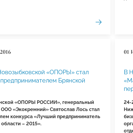
2016
01 
Новозыбковской «ОПОРЫ» стал
В 
 предпринимателем Брянской
«М
и
пе
нской «ОПОРЫ РОССИИ», генеральный
24-
 ООО «Экокремний» Святослав Лось стал
Ниж
лем конкурса «Лучший предприниматель
биз
 области – 2015».
орг
отд