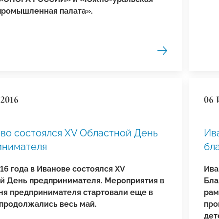
промышленная палата».
2016
06 
во состоялся XV Областной День
Ив
инимателя
бл
16 года в Иванове состоялся XV
Ива
й День предпринимателя. Мероприятия в
Бла
ня предпринимателя стартовали еще в
рам
 продолжались весь май.
про
дет