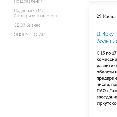
Поздравления
Поддержка МСП.
29 Июня 
Антикризисные меры
СВОй бизнес
В Иркут
ОПОРА — СТАРТ
больши
C 15 по 
комиссии
развитию
области 
предприн
числе, п
ПАО «Газ
заседании
Иркутско