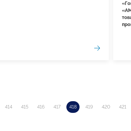
«Го
«АМ
тов
про
414
415
416
417
418
419
420
421