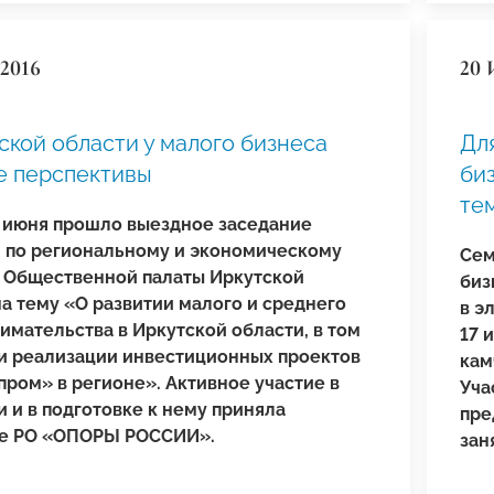
2016
20 
ской области у малого бизнеса
Дл
е перспективы
би
тем
17 июня прошло выездное заседание
 по региональному и экономическому
Сем
 Общественной палаты Иркутской
биз
на тему «О развитии малого и среднего
в э
имательства в Иркутской области, в том
17 
ри реализации инвестиционных проектов
кам
пром» в регионе». Активное участие в
Уча
 и в подготовке к нему приняла
пре
е РО «ОПОРЫ РОССИИ».
зан