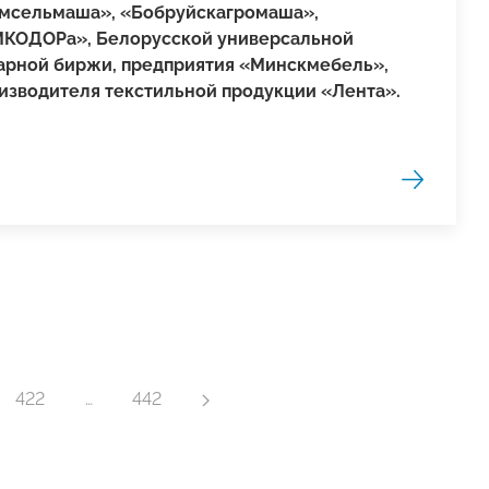
мсельмаша», «Боб­руйск­агромаша»,
КОДОРа», Белорусской универсальной
арной биржи, предприятия «Минскмебель»,
изводителя текстильной продукции «Лента».
422
…
442