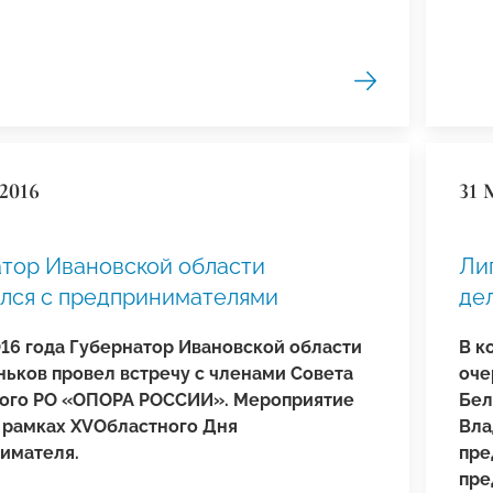
2016
31 
тор Ивановской области
Ли
лся с предпринимателями
де
016 года Губернатор Ивановской области
В к
ньков провел встречу с членами Совета
оче
ого РО «ОПОРА РОССИИ». Мероприятие
Бел
 рамках XVОбластного Дня
Вла
имателя.
пре
пре