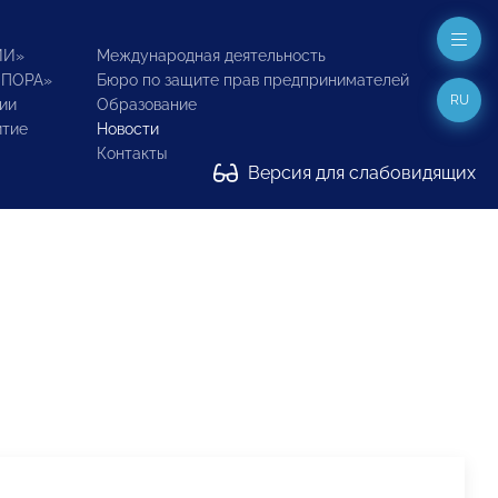
ИИ»
Международная деятельность
ОПОРА»
Бюро по защите прав предпринимателей
RU
ии
Образование
итие
Новости
Контакты
Версия для слабовидящих