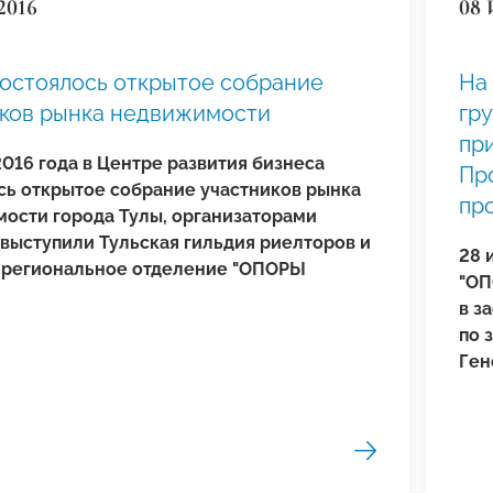
2016
08 
состоялось открытое собрание
На
иков рынка недвижимости
гр
пр
2016 года в Центре развития бизнеса
Пр
сь открытое собрание участников рынка
пр
ости города Тулы, организаторами
 выступили Тульская гильдия риелторов и
28 
 региональное отделение "ОПОРЫ
"ОП
в з
по 
Ген